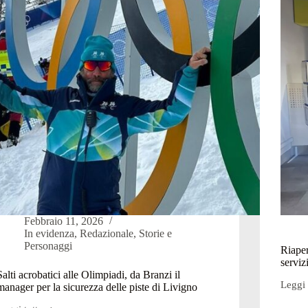
domen
d’esta
Febbraio 11, 2026
In evidenza
,
Redazionale
,
Storie e
Personaggi
Riaper
serviz
Salti acrobatici alle Olimpiadi, da Branzi il
Leggi 
manager per la sicurezza delle piste di Livigno
Riaper
le