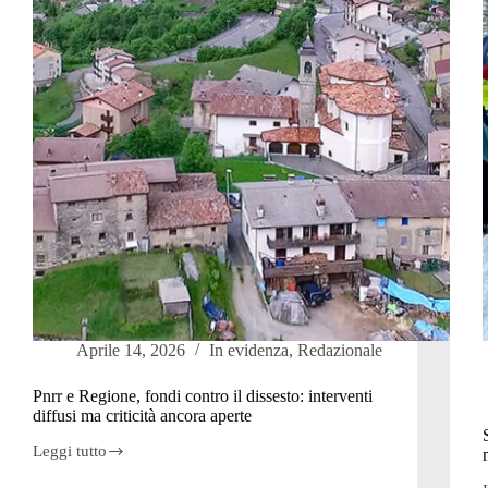
commossa
della
padrona
Aprile 14, 2026
In evidenza
,
Redazionale
Pnrr e Regione, fondi contro il dissesto: interventi
diffusi ma criticità ancora aperte
Leggi tutto
Pnrr
e