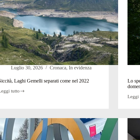
Luglio 30, 2026
Cronaca
,
In evidenza
Siccità, Laghi Gemelli separati come nel 2022
Lo spe
domen
Leggi tutto
iccità,
Leggi 
Laghi
Lo
Gemelli
spetta
separati
del
come
Borleg
nel
la
2022
cascat
triplic
nelle