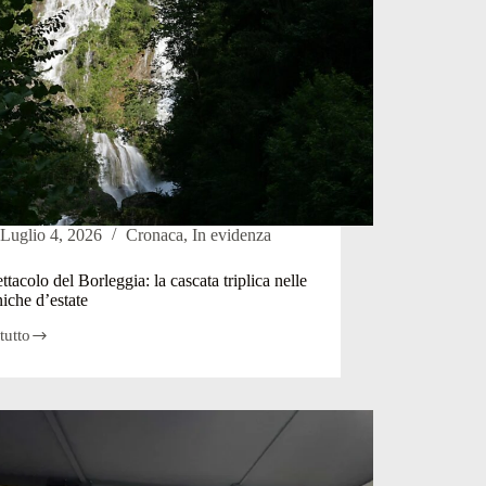
Luglio 4, 2026
Cronaca
,
In evidenza
ttacolo del Borleggia: la cascata triplica nelle
iche d’estate
tutto
colo
gia:
a
a