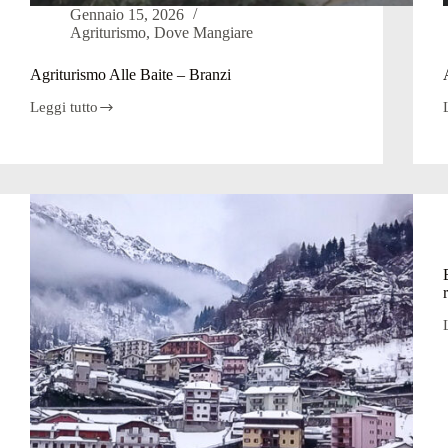
Gennaio 15, 2026
Agriturismo
,
Dove Mangiare
Agriturismo Alle Baite – Branzi
Leggi tutto
Agriturismo
Alle
Baite
–
Branzi
i
l