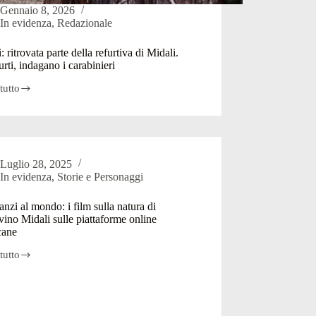
Gennaio 8, 2026
In evidenza
,
Redazionale
: ritrovata parte della refurtiva di Midali.
furti, indagano i carabinieri
tutto
:
ta
iva
Luglio 28, 2025
.
In evidenza
,
Storie e Personaggi
ano
nzi al mondo: i film sulla natura di
ino Midali sulle piattaforme online
nieri
cane
tutto
i
: