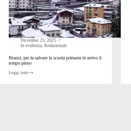
i
Dicembre 25, 2025
In evidenza
,
Redazionale
Branzi, per la salvare la scuola primaria in arrivo il
tempo pieno
Leggi tutto
Branzi,
per
la
salvare
la
scuola
primaria
in
arrivo
il
tempo
pieno