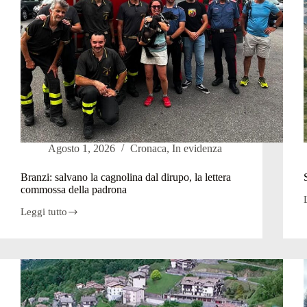
Agosto 1, 2026
Cronaca
,
In evidenza
Branzi: salvano la cagnolina dal dirupo, la lettera
commossa della padrona
S
Leggi tutto
Branzi:
salvano
la
cagnolina
dal
dirupo,
la
lettera