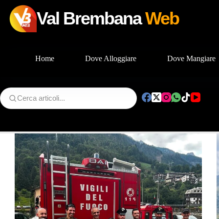
Val Brembana
Web
Home
Dove Alloggiare
Dove Mangiare
Salta
al
contenuto
Tag
Branzi