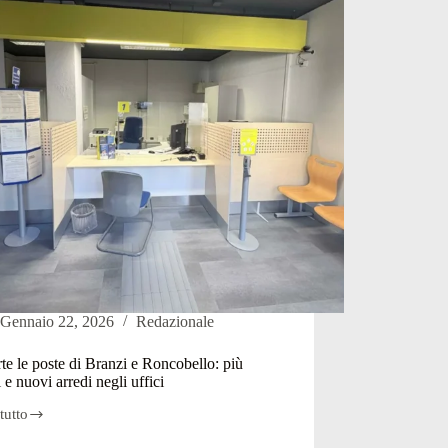
iche
te
Gennaio 22, 2026
Redazionale
te le poste di Branzi e Roncobello: più
i e nuovi arredi negli uffici
tutto
te