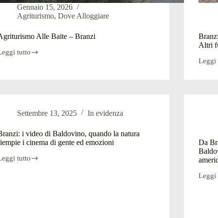
Gennaio 15, 2026
Agriturismo
,
Dove Alloggiare
Agriturismo Alle Baite – Branzi
Branzi
Altri 
Leggi tutto
Agriturismo
Leggi 
Alle
Branzi
Baite
ritrova
–
parte
Branzi
della
refurt
di
Settembre 13, 2025
In evidenza
Midali
Altri
furti,
Branzi: i video di Baldovino, quando la natura
indag
riempie i cinema di gente ed emozioni
Da Bra
i
Baldov
carabi
Leggi tutto
ameri
Branzi:
Leggi 
video
Da
di
Branz
Baldovino,
al
quando
mondo
a
i