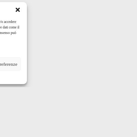
e/o accedere
e dati come il
consenso può
preferenze