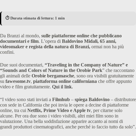
⏱️ Durata stimata di lettura: 1 min
Da Branzi al mondo,
sulle piattaforme online che pubblicano
documentari e film
. L’opera di
Baldovino Midali, 65 anni,
videomaker e regista della natura di Branzi,
ormai non ha più
confini.
Due suoi documentari,
“Traveling in the Company of Nature” e
“Sounds and Colors of Nature in the Orobie Park
” che raccontano
gli animali delle
Orobie bergamasche
, sono ora visibili gratuitamente
su
fawesome.tv
,
piattaforma online californiana
che offre appunto
video e film gratuitamente.
Qui il link.
“I video sono stati inviati a
Filmhub
–
spiega Baldovino
– distributore
con sede in California che poi invia le opere a decine di piattaforme
online, tra cui
Netflix, Prime Video e Apple tv
, per citarne solo
alcune. Per ora due sono i video visibili, altri miei film sono in
valutazione. Una bella soddisfazione apparire accanto ai nomi di
grandi produttori cinematografici, anche perché io faccio tutto da solo”.