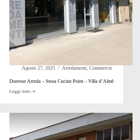
Agosto 27, 2025
Arredamenti
,
Commercio
Dueesse Arreda – Stosa Cucine Point – Villa d’Almè
Leggi tutto
Dueesse
Arreda
–
Stosa
Cucine
Point
–
Villa
d’Almè