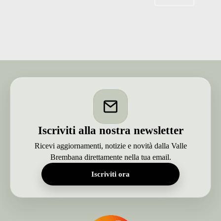
del
passato
e
la
rinascita
dopo
mezzo
secolo
–
VIDEO
Iscriviti alla nostra newsletter
Ricevi aggiornamenti, notizie e novità dalla Valle
Brembana direttamente nella tua email.
Iscriviti ora