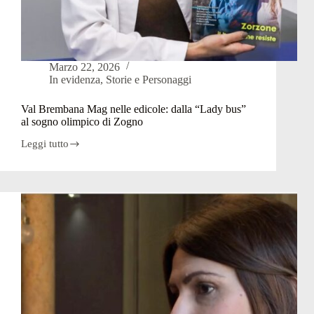
Marzo 22, 2026
In evidenza
,
Storie e Personaggi
Val Brembana Mag nelle edicole: dalla “Lady bus”
al sogno olimpico di Zogno
Leggi tutto
Val
Brembana
Mag
nelle
edicole:
dalla
“Lady
bus”
al
sogno
olimpico
di
Zogno