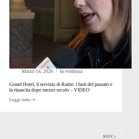
Marzo 14, 2026
In evidenza
Grand Hotel, il servizio di Raitre: i fasti del passato e
la rinascita dopo mezzo secolo – VIDEO
Leggi tutto
Grand
Hotel,
il
servizio
di
Raitre:
i
SUCC
fasti