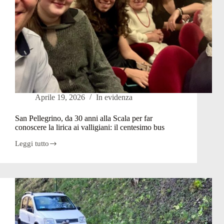
Aprile 19, 2026
In evidenza
San Pellegrino, da 30 anni alla Scala per far
conoscere la lirica ai valligiani: il centesimo bus
Leggi tutto
San
Pellegrino,
da
30
anni
alla
Scala
per
far
conoscere