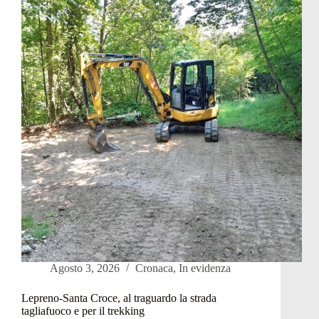
torna
la
Sagra
del
pesce
Agosto 3, 2026
Cronaca
,
In evidenza
Lepreno-Santa Croce, al traguardo la strada
tagliafuoco e per il trekking