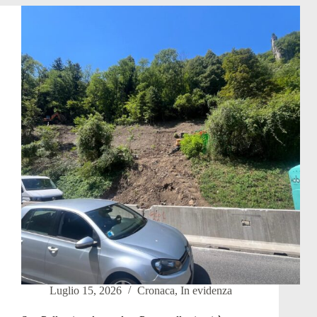
poca
acqua,
la
fontana
di
San
Pellegrino
resta
spenta
Luglio 15, 2026
Cronaca
,
In evidenza