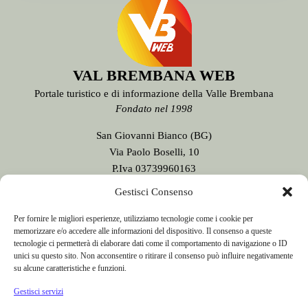
VAL BREMBANA WEB
Portale turistico e di informazione della Valle Brembana
Fondato nel 1998
San Giovanni Bianco (BG)
Via Paolo Boselli, 10
P.Iva 03739960163
Testata giornalistica n. 9/2020
Gestisci Consenso
registrata presso il Tribunale di Bergamo
Direttore Responsabile:
Sergio Sonzogni
Per fornire le migliori esperienze, utilizziamo tecnologie come i cookie per
memorizzare e/o accedere alle informazioni del dispositivo. Il consenso a queste
Sede Redazione:
tecnologie ci permetterà di elaborare dati come il comportamento di navigazione o ID
Via Paolo Boselli, 10
unici su questo sito. Non acconsentire o ritirare il consenso può influire negativamente
24015 San Giovanni Bianco - BG -
su alcune caratteristiche e funzioni.
Tel. 0345 41834
Gestisci servizi
Email:
redazione@valbrembanaweb.com