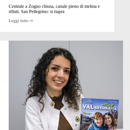
Centrale a Zogno chiusa, canale pieno di melma e
rifiuti. San Pellegrino: si riapra
Leggi tutto
Centrale
a
Zogno
chiusa,
canale
pieno
di
melma
e
rifiuti.
San
Pellegrino:
si
riapra