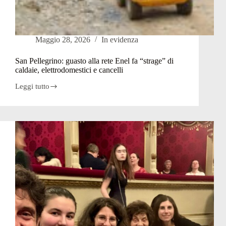
Maggio 28, 2026
In evidenza
San Pellegrino: guasto alla rete Enel fa “strage” di
caldaie, elettrodomestici e cancelli
Leggi tutto
San
Pellegrino:
guasto
alla
rete
Enel
fa
“strage”
di
caldaie,
elettrodomestici
e
cancelli