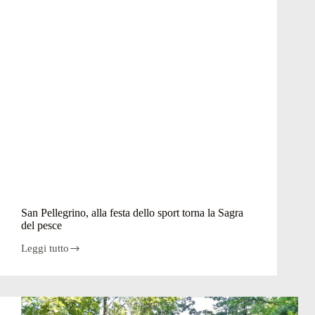
San Pellegrino, alla festa dello sport torna la Sagra
del pesce
Leggi tutto
San
Pellegrino,
alla
festa
dello
sport