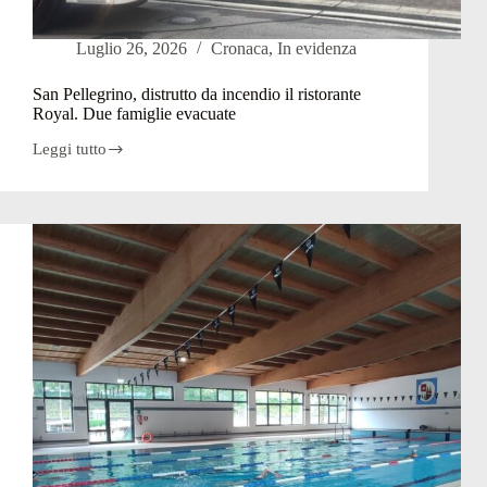
Luglio 26, 2026
Cronaca
,
In evidenza
San Pellegrino, distrutto da incendio il ristorante
Royal. Due famiglie evacuate
Leggi tutto
San
Pellegrino,
distrutto
da
incendio
il
ristorante
Royal.
Due
famiglie
evacuate