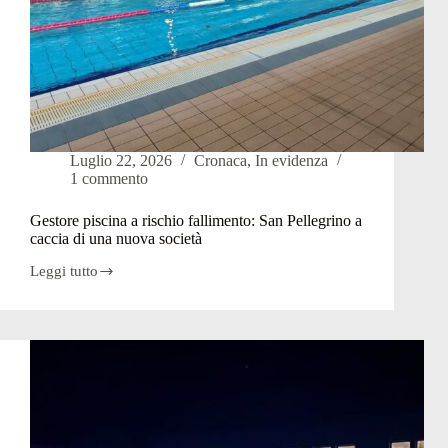
Luglio 22, 2026
Cronaca
,
In evidenza
1 commento
Gestore piscina a rischio fallimento: San Pellegrino a
caccia di una nuova società
Leggi tutto
Gestore
piscina
a
rischio
fallimento:
San
Pellegrino
a
caccia
di