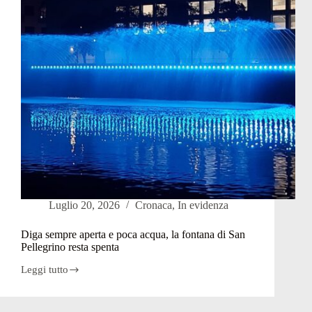
una
nuova
società
Luglio 20, 2026
Cronaca
,
In evidenza
Diga sempre aperta e poca acqua, la fontana di San
Pellegrino resta spenta
Leggi tutto
Diga
sempre
aperta
e