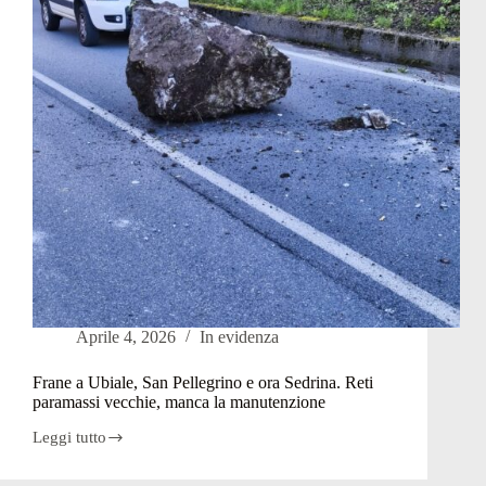
la
lirica
ai
valligiani:
il
centesimo
bus
Aprile 4, 2026
In evidenza
Frane a Ubiale, San Pellegrino e ora Sedrina. Reti
paramassi vecchie, manca la manutenzione
Leggi tutto
Frane
a
Ubiale,