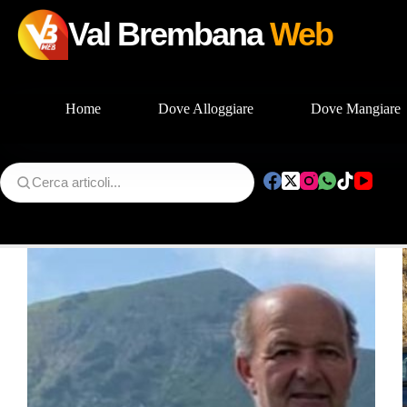
Val Brembana
Web
Home
Dove Alloggiare
Dove Mangiare
Salta
al
contenuto
Tag
Val Taleggio