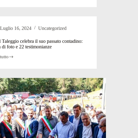
Luglio 16, 2024
Uncategorized
 Taleggio celebra il suo passato contadino:
 di foto e 22 testimonianze
tutto
io
a
o
ino:
a
onianze