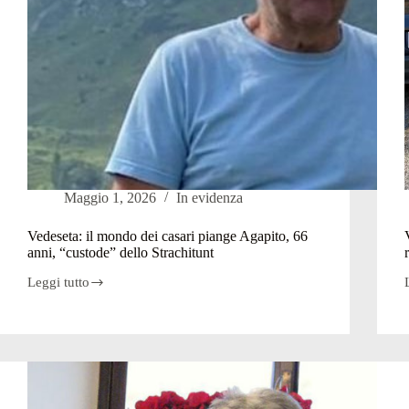
Maggio 1, 2026
In evidenza
Vedeseta: il mondo dei casari piange Agapito, 66
anni, “custode” dello Strachitunt
Leggi tutto
Vedeseta:
il
mondo
dei
casari
piange
i
Agapito,
66