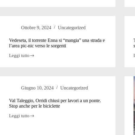
brembana
in
lutto,
addio
a
Ottobre 9, 2024
Uncategorized
Luiselli:
giornalista,
segretario
Vedeseta, il torrente Enna si “mangia” una strada e
comunale
l’area pic-nic verso le sorgenti
e
storico
Leggi tutto
Vedeseta,
il
torrente
Enna
l
si
“mangia”
e
Giugno 10, 2024
Uncategorized
una
strada
l
e
Val Taleggio, Orridi chiusi per lavori a un ponte.
l’area
Stop anche per le biciclette
pic-
nic
Leggi tutto
Val
verso
Taleggio,
le
Orridi
sorgenti
chiusi