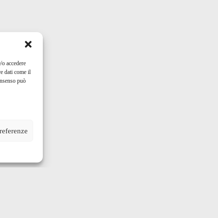
e/o accedere
e dati come il
consenso può
preferenze