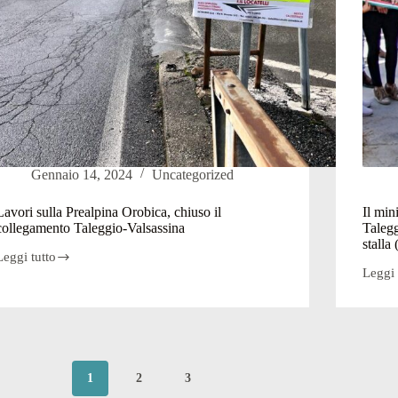
Gennaio 14, 2024
Uncategorized
Lavori sulla Prealpina Orobica, chiuso il
Il min
collegamento Taleggio-Valsassina
Talegg
stalla
Leggi tutto
Lavori
Leggi 
ulla
Il
Prealpina
minist
Orobica,
dell’A
chiuso
“Form
l
della
collegamento
Val
Taleggio-
Talegg
1
2
3
Valsassina
orgogl