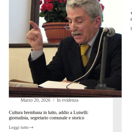
anni,
“custode”
dello
Strachitunt
i
Marzo 20, 2026
In evidenza
Cultura brembana in lutto, addio a Luiselli:
giornalista, segretario comunale e storico
Leggi tutto
Cultura