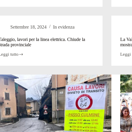
Settembre 18, 2024
In evidenza
Taleggio, lavori per la linea elettrica. Chiude la
La Val
strada provinciale
mostra
Leggi tutto
Leggi 
Taleggio,
La
lavori
Val
per
Talegg
a
celebr
linea
il
lettrica.
suo
Chiude
passat
a
contad
strada
mostr
provinciale
di
foto
e
22
testim