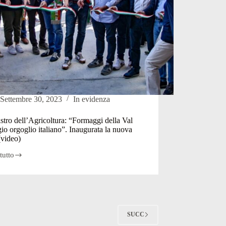
Settembre 30, 2023
In evidenza
istro dell’Agricoltura: “Formaggi della Val
io orgoglio italiano”. Inaugurata la nuova
 (video)
tutto
ro
gricoltura:
aggi
io
SUCC
io