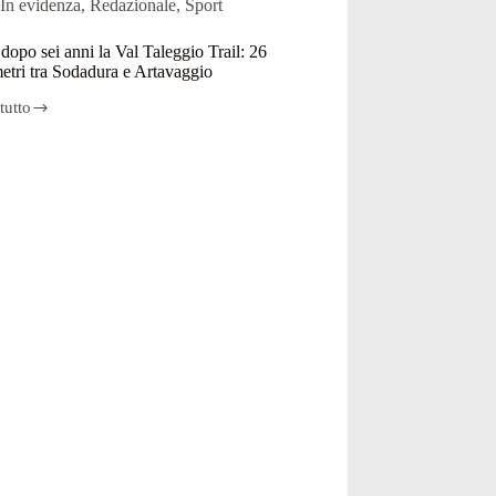
In evidenza
,
Redazionale
,
Sport
e
dopo sei anni la Val Taleggio Trail: 26
io:
etri tra Sodadura e Artavaggio
tutto
o
nomia
io
etri
ura
aggio