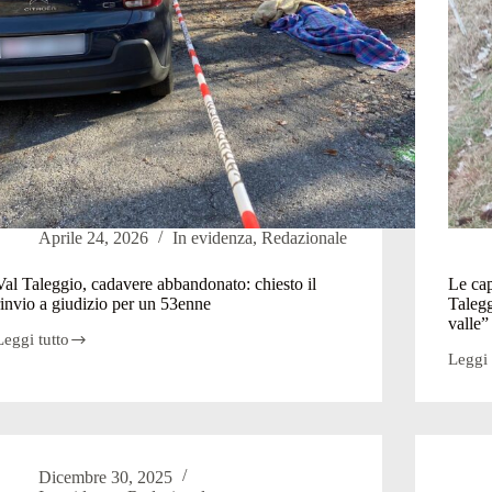
Aprile 24, 2026
In evidenza
,
Redazionale
Val Taleggio, cadavere abbandonato: chiesto il
Le cap
rinvio a giudizio per un 53enne
Talegg
valle”
Leggi tutto
Val
Leggi 
Taleggio,
Le
cadavere
capre
abbandonato:
di
chiesto
Simon
l
Moro
rinvio
e
Dicembre 30, 2025
a
poi