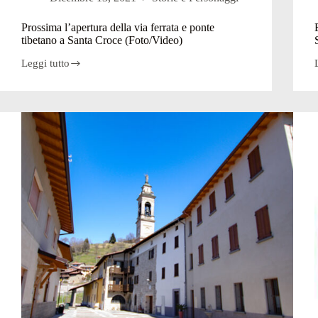
Prossima l’apertura della via ferrata e ponte
tibetano a Santa Croce (Foto/Video)
Leggi tutto
Prossima
l’apertura
della
via
ferrata
f
e
ponte
tibetano
a
Santa
Croce
(Foto/Video)