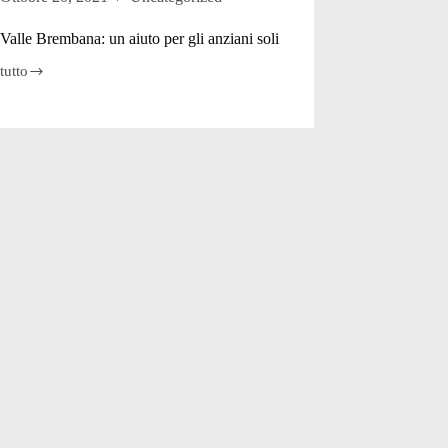
Valle Brembana: un aiuto per gli anziani soli
tutto
ana:
i