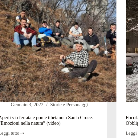
l
e
Comune:
Spetti
cantiere
Strada
possibile
chiusa
solo
in
senza
estate
raffico
per
i
lavori
Gennaio 3, 2022
Storie e Personaggi
Aperti via ferrata e ponte tibetano a Santa Croce.
Focola
“Emozioni nella natura” (video)
Obbli
Leggi tutto
Leggi 
Aperti
Focola