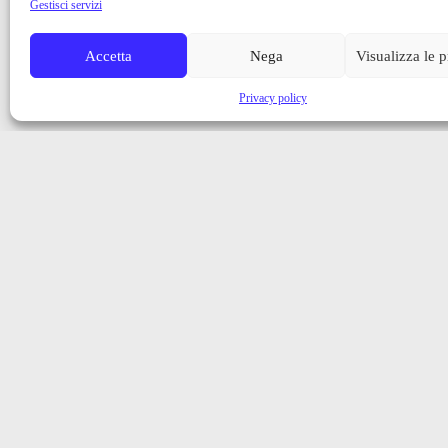
Gestisci servizi
Accetta
Nega
Visualizza le 
Privacy policy
Iscriviti alla nostra newsletter
Ricevi aggiornamenti, notizie e novità dalla Val