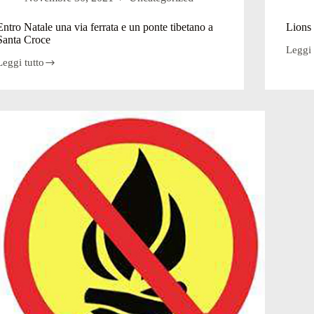
Entro Natale una via ferrata e un ponte tibetano a
Lions 
Santa Croce
Leggi 
Lions
Leggi tutto
Valle
Entro
Bremb
Natale
un
una
aiuto
via
per
errata
gli
e
anzian
un
soli
ponte
tibetano
a
Santa
Croce