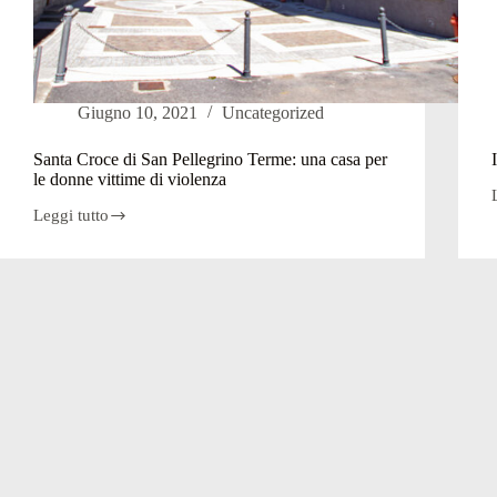
Giugno 10, 2021
Uncategorized
Santa Croce di San Pellegrino Terme: una casa per
le donne vittime di violenza
Leggi tutto
Santa
Croce
di
San
Pellegrino
Terme:
una
casa
per
le
donne
vittime
di
violenza