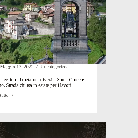
Maggio 17, 2022
Uncategorized
llegrino: il metano arriverà a Santa Croce e
no. Strada chiusa in estate per i lavori
tutto
rino:
o
rà