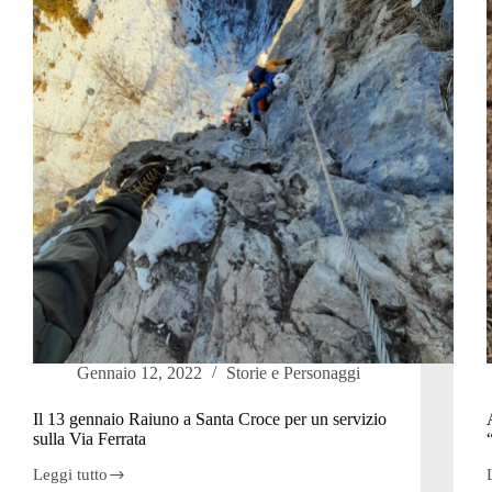
I
Santa
Croce
resterà
senza
metano.
Il
t
Comune:
“Tragico
errore”
Gennaio 12, 2022
Storie e Personaggi
Il 13 gennaio Raiuno a Santa Croce per un servizio
sulla Via Ferrata
Leggi tutto
Il