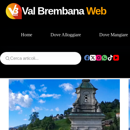
Val Brembana
Web
Home
Dove Alloggiare
Dove Mangiare
Salta
al
contenuto
Tag
Santa Croce