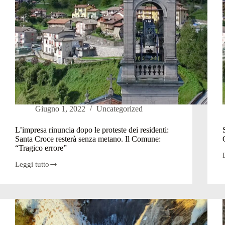
Giugno 1, 2022
Uncategorized
L’impresa rinuncia dopo le proteste dei residenti:
Santa Croce resterà senza metano. Il Comune:
“Tragico errore”
Leggi tutto
L’impresa
rinuncia
l
dopo
le
proteste
dei
residenti: