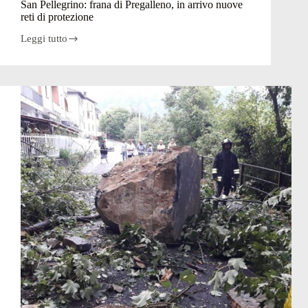
San Pellegrino: frana di Pregalleno, in arrivo nuove
reti di protezione
Leggi tutto
San
Pellegrino:
frana
di
Pregalleno,
in
arrivo
nuove
reti
di
protezione