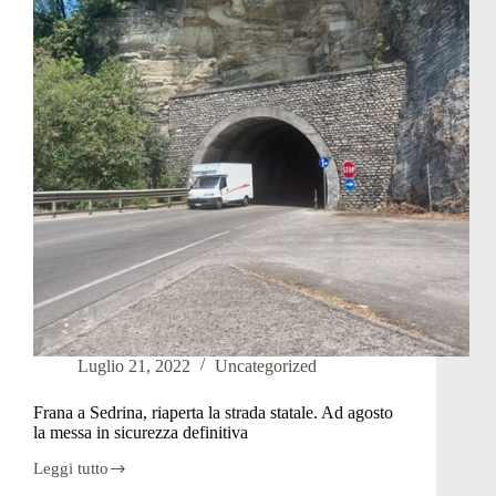
grandinata
al
passo
San
Marco:
“Quanta
paura”
(video)
Luglio 21, 2022
Uncategorized
Frana a Sedrina, riaperta la strada statale. Ad agosto
la messa in sicurezza definitiva
Leggi tutto
Frana
a