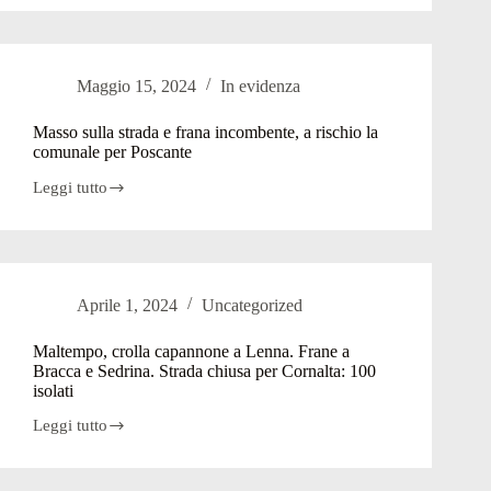
via
i
sondaggi
per
Maggio 15, 2024
In evidenza
ricostruire
la
pista
Masso sulla strada e frana incombente, a rischio la
franata
comunale per Poscante
al
Montebello
Leggi tutto
Masso
sulla
strada
e
frana
incombente,
Aprile 1, 2024
Uncategorized
a
rischio
la
Maltempo, crolla capannone a Lenna. Frane a
comunale
Bracca e Sedrina. Strada chiusa per Cornalta: 100
per
isolati
Poscante
Leggi tutto
Maltempo,
crolla
capannone
a