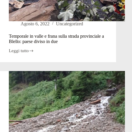
Agosto 6, 2022
Uncategorized
Temporale in valle e frana sulla strada provinciale a
Blello: paese diviso in due
Leggi tutto
Temporale
in
valle
e
frana
sulla
strada
provinciale
a
Blello:
paese
diviso
in
due