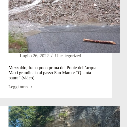
Luglio 26, 2022
Uncategorized
Mezzoldo, frana poco prima del Ponte dell’acqua.
Maxi grandinata al passo San Marco: “Quanta
paura” (video)
Leggi tutto
Mezzoldo,
frana
poco
prima
del
Ponte
dell’acqua.
Maxi