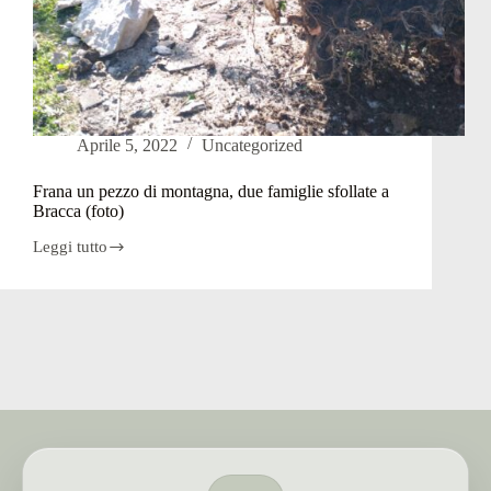
Aprile 5, 2022
Uncategorized
Frana un pezzo di montagna, due famiglie sfollate a
Bracca (foto)
Leggi tutto
Frana
un
pezzo
di
montagna,
due
famiglie
sfollate
a
Bracca
(foto)