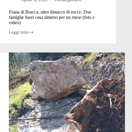
Frana di Bracca, altro distacco di rocce. Due
famiglie fuori casa almeno per un mese (foto e
video)
Leggi tutto
Frana
di
Bracca,
altro
distacco
di
rocce.
Due
famiglie
fuori
casa
almeno
per
un
mese
(foto
e
video)