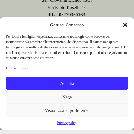
Gestisci Consenso
San Giovanni Bianco (BG)
Per fornire le migliori esperienze, utilizziamo tecnologie come i cookie per
memorizzare e/o accedere alle informazioni del dispositivo. Il consenso a queste
Via Paolo Boselli, 10
tecnologie ci permetterà di elaborare dati come il comportamento di navigazione o ID
P.Iva 03739960163
unici su questo sito. Non acconsentire o ritirare il consenso può influire negativamente
Testata giornalistica n. 9/2020
su alcune caratteristiche e funzioni.
registrata presso il Tribunale di Bergamo
Gestisci servizi
Direttore Responsabile:
Sergio Sonzogni
Sede Redazione:
Accetta
Via Paolo Boselli, 10
24015 San Giovanni Bianco - BG -
Nega
Tel. 0345 41834
Email:
redazione@valbrembanaweb.com
Visualizza le preferenze
CONCESSIONARIA PUBBLICITÀ
Privacy policy