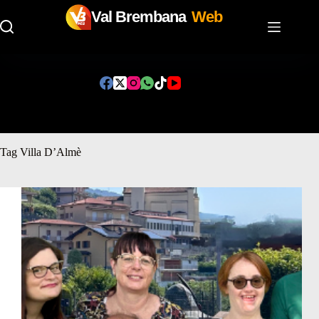
Val Brembana
Web
Salta
al
contenuto
Tag
Villa D’Almè