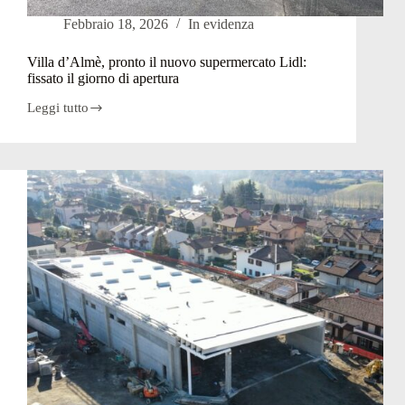
Febbraio 18, 2026
In evidenza
Villa d’Almè, pronto il nuovo supermercato Lidl:
fissato il giorno di apertura
Leggi tutto
Villa
d’Almè,
pronto
il
nuovo
supermercato
Lidl:
fissato
il
giorno
di
apertura