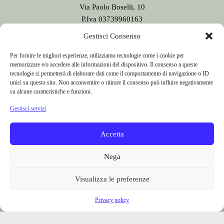
Gestisci Consenso
San Giovanni Bianco (BG)
Per fornire le migliori esperienze, utilizziamo tecnologie come i cookie per
memorizzare e/o accedere alle informazioni del dispositivo. Il consenso a queste
Via Paolo Boselli, 10
tecnologie ci permetterà di elaborare dati come il comportamento di navigazione o ID
P.Iva 03739960163
unici su questo sito. Non acconsentire o ritirare il consenso può influire negativamente
Testata giornalistica n. 9/2020
su alcune caratteristiche e funzioni.
registrata presso il Tribunale di Bergamo
Gestisci servizi
Direttore Responsabile:
Sergio Sonzogni
Sede Redazione:
Accetta
Via Paolo Boselli, 10
24015 San Giovanni Bianco - BG -
Nega
Tel. 0345 41834
Email:
redazione@valbrembanaweb.com
Visualizza le preferenze
CONCESSIONARIA PUBBLICITÀ
Privacy policy