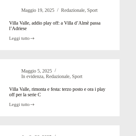
familiare
apre
Maggio 19, 2025
Redazionale
,
Sport
le
porte:
open
Villa Valle, addio play off: a Villa d’Almè passa
day
l’Adriese
sui
servizi
Leggi tutto
Villa
Valle,
addio
play
off:
a
Maggio 5, 2025
Villa
In evidenza
,
Redazionale
,
Sport
d’Almè
passa
l’Adriese
Villa Valle, rimonta e festa: terzo posto e ora i play
off per la serie C
Leggi tutto
Villa
Valle,
rimonta
e
festa:
terzo