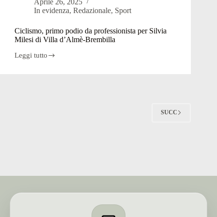
Aprile 26, 2025
posto
In evidenza
,
Redazionale
,
Sport
e
ora
i
Ciclismo, primo podio da professionista per Silvia
play
Milesi di Villa d’Almè-Brembilla
off
per
Leggi tutto
Ciclismo,
la
primo
serie
podio
C
da
professionista
per
Silvia
SUCC
Milesi
di
Villa
d’Almè-
Brembilla