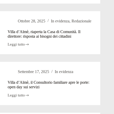
modifiche
l’ufficio
–
postale
VIDEO
riapre
dopo
Ottobre 28, 2025
In evidenza
,
Redazionale
cinque
mesi:
con
Villa d’Almè, riaperta la Casa di Comunità. Il
nuovi
direttore: risposta ai bisogni dei cittadini
servizi
Leggi tutto
Villa
d’Almè,
riaperta
la
Casa
di
Settembre 17, 2025
In evidenza
Comunità.
Il
direttore:
Villa d’Almè, il Consultorio familiare apre le porte:
risposta
open day sui servizi
ai
bisogni
Leggi tutto
Villa
dei
d’Almè,
cittadini
il
Consultorio