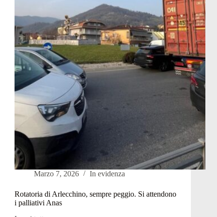
come
Hub
sociale:
gestito
da
tre
cooperative
Marzo 7, 2026
In evidenza
Rotatoria di Arlecchino, sempre peggio. Si attendono
i palliativi Anas