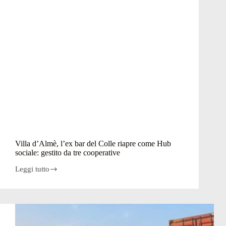
Villa d’Almè, l’ex bar del Colle riapre come Hub
sociale: gestito da tre cooperative
Leggi tutto
Villa
d’Almè,
l’ex
bar
del
Colle
riapre