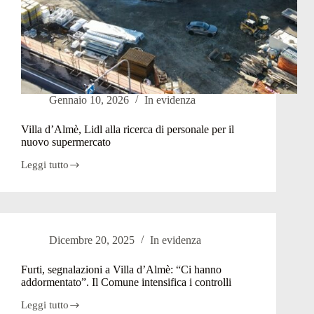
Gennaio 10, 2026
In evidenza
Villa d’Almè, Lidl alla ricerca di personale per il
nuovo supermercato
Leggi tutto
Villa
d’Almè,
Lidl
alla
ricerca
di
Dicembre 20, 2025
In evidenza
personale
per
il
Furti, segnalazioni a Villa d’Almè: “Ci hanno
nuovo
addormentato”. Il Comune intensifica i controlli
supermercato
Leggi tutto
Furti,