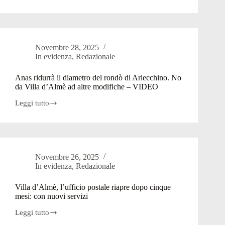
segnalazioni
a
Villa
d’Almè:
“Ci
Novembre 28, 2025
hanno
In evidenza
,
Redazionale
addormentato”.
Il
Comune
Anas ridurrà il diametro del rondò di Arlecchino. No
intensifica
da Villa d’Almè ad altre modifiche – VIDEO
i
controlli
Leggi tutto
Anas
ridurrà
il
diametro
del
rondò
Novembre 26, 2025
di
In evidenza
,
Redazionale
Arlecchino.
No
da
Villa d’Almè, l’ufficio postale riapre dopo cinque
Villa
mesi: con nuovi servizi
d’Almè
ad
Leggi tutto
Villa
altre
d’Almè,