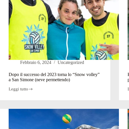
Febbraio 6, 2024
Uncategorized
Dopo il successo del 2023 torna lo “Snow volley”
a San Simone (neve permettendo)
Leggi tutto
Dopo
il
successo
del
2023
p
torna
i
lo
“Snow