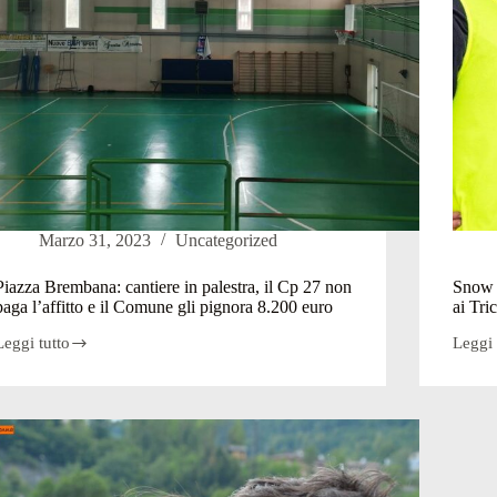
Marzo 31, 2023
Uncategorized
Piazza Brembana: cantiere in palestra, il Cp 27 non
Snow 
paga l’affitto e il Comune gli pignora 8.200 euro
ai Tri
Leggi tutto
Leggi 
Piazza
Snow
Brembana:
volley
cantiere
a
in
San
alestra,
Simon
l
buona
Cp
la
27
prima.