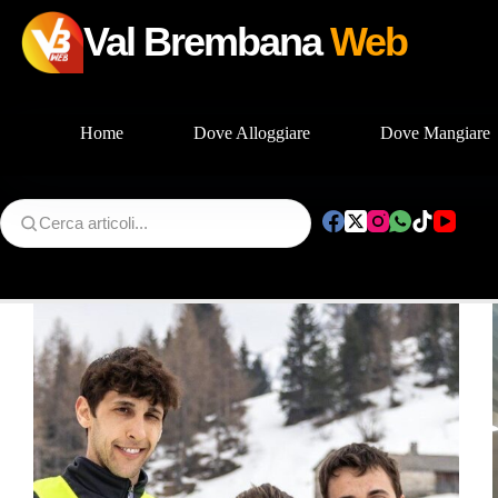
Val Brembana
Web
Home
Dove Alloggiare
Dove Mangiare
Salta
al
contenuto
Tag
Centro pallavolo 27