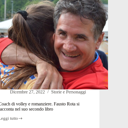
non
Trofe
paga
ai
’affitto
Triche
e
il
l
bis
Comune
nel
li
2024
pignora
(foto
8.200
e
euro
video)
Dicembre 27, 2022
Storie e Personaggi
Coach di volley e romanziere. Fausto Rota si
racconta nel suo secondo libro
Leggi tutto
Coach
di