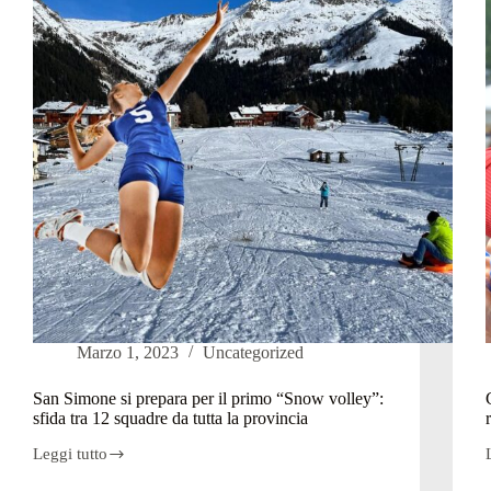
volley”
a
San
l
Simone
(neve
i
permettendo)
g
Marzo 1, 2023
Uncategorized
San Simone si prepara per il primo “Snow volley”:
sfida tra 12 squadre da tutta la provincia
Leggi tutto
San
Simone