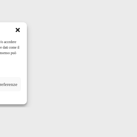
e/o accedere
e dati come il
consenso può
preferenze