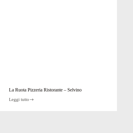
La Ruota Pizzeria Ristorante – Selvino
Leggi tutto
La
Ruota
Pizzeria
Ristorante
–
Selvino