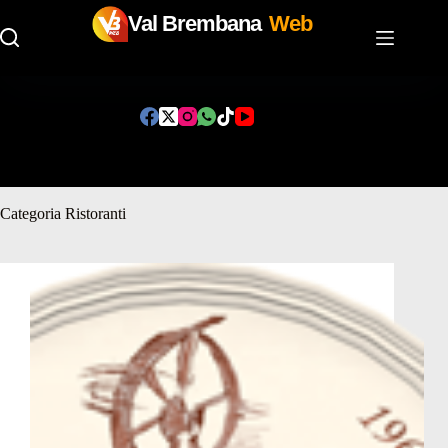
Val Brembana
Web
Salta
al
contenuto
Categoria
Ristoranti