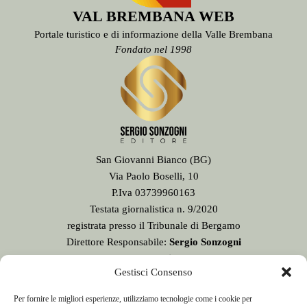
VAL BREMBANA WEB
Portale turistico e di informazione della Valle Brembana
Fondato nel 1998
San Giovanni Bianco (BG)
Via Paolo Boselli, 10
P.Iva 03739960163
Testata giornalistica n. 9/2020
registrata presso il Tribunale di Bergamo
Direttore Responsabile:
Sergio Sonzogni
Sede Redazione:
Gestisci Consenso
Via Paolo Boselli, 10
24015 San Giovanni Bianco - BG -
Per fornire le migliori esperienze, utilizziamo tecnologie come i cookie per