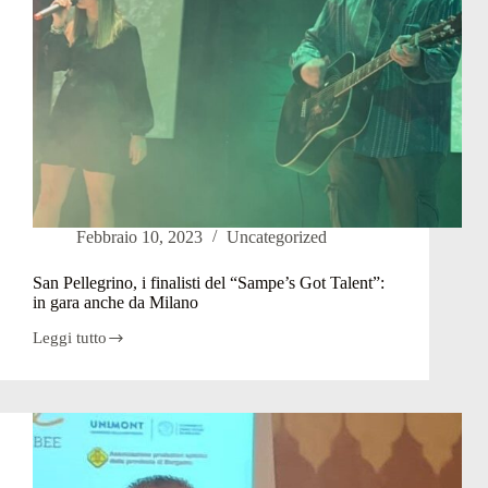
Febbraio 10, 2023
Uncategorized
San Pellegrino, i finalisti del “Sampe’s Got Talent”:
in gara anche da Milano
Leggi tutto
San
Pellegrino,
i
finalisti
del
“Sampe’s
Got
Talent”: