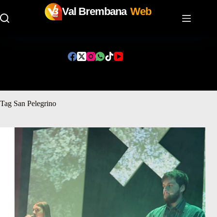
Val Brembana
Web
Salta
al
contenuto
Tag
San Pelegrino