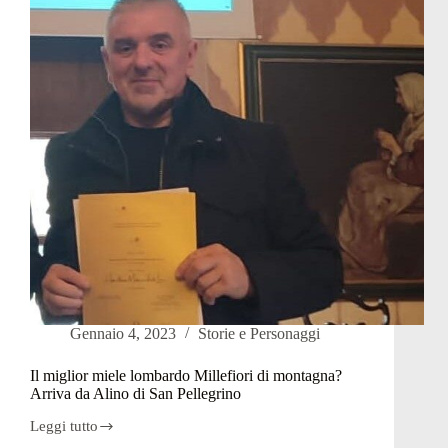
in
gara
anche
da
Milano
Gennaio 4, 2023
Storie e Personaggi
Il miglior miele lombardo Millefiori di montagna?
Arriva da Alino di San Pellegrino
Leggi tutto
Il