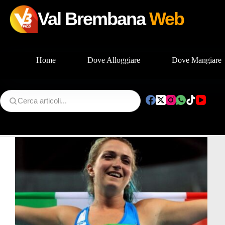
Val Brembana
Web
Home
Dove Alloggiare
Dove Mangiare
Salta
al
contenuto
Tag
Martina Caironi