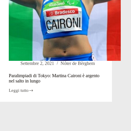
Settembre 2, 2021
Nóter de Bèrghem
Paralimpiadi di Tokyo: Martina Caironi è argento
nel salto in lungo
Leggi tutto
Paralimpiadi
di
Tokyo:
Martina
Caironi
è
argento
nel