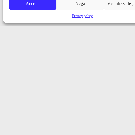
Accetta
Nega
Visualizza le 
Privacy policy
Iscriviti alla nostra newsletter
Ricevi aggiornamenti, notizie e novità dalla Val