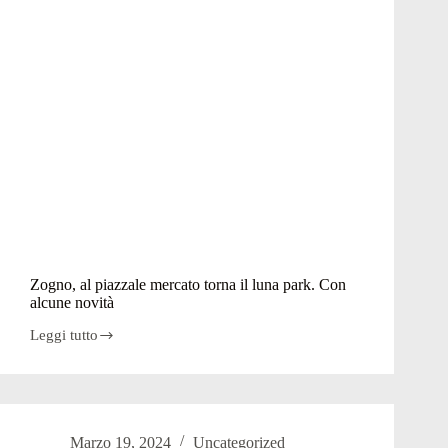
Zogno, al piazzale mercato torna il luna park. Con
alcune novità
Leggi tutto
Zogno,
al
piazzale
mercato
torna
il
Marzo 19, 2024
Uncategorized
luna