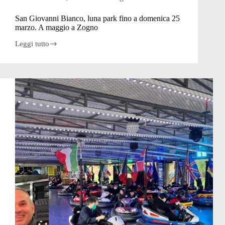
park.
Con
San Giovanni Bianco, luna park fino a domenica 25
alcune
marzo. A maggio a Zogno
novità
Leggi tutto
San
Giovanni
Bianco,
luna
park
fino
a
domenica
25
marzo.
A
maggio
a
Zogno