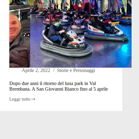
Aprile 2, 2022
Storie e Personaggi
Dopo due anni il ritorno del luna park in Val
Brembana. A San Giovanni Bianco fino al 5 aprile
Leggi tutto
Dopo
due
anni
il
ritorno
del
luna
park