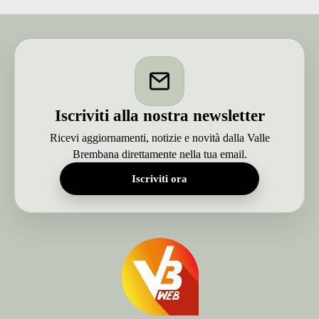
in
Val
Brembana.
A
San
Giovanni
Bianco
fino
al
Iscriviti alla nostra newsletter
5
aprile
Ricevi aggiornamenti, notizie e novità dalla Valle
Brembana direttamente nella tua email.
Iscriviti ora