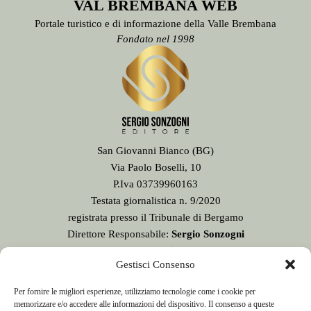
VAL BREMBANA WEB
Portale turistico e di informazione della Valle Brembana
Fondato nel 1998
San Giovanni Bianco (BG)
Via Paolo Boselli, 10
P.Iva 03739960163
Testata giornalistica n. 9/2020
registrata presso il Tribunale di Bergamo
Direttore Responsabile:
Sergio Sonzogni
Sede Redazione:
Gestisci Consenso
Via Paolo Boselli, 10
24015 San Giovanni Bianco - BG -
Per fornire le migliori esperienze, utilizziamo tecnologie come i cookie per
Tel. 0345 41834
memorizzare e/o accedere alle informazioni del dispositivo. Il consenso a queste