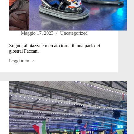
Maggio 17, 2023
Uncategorized
Zogno, al piazzale mercato torna il luna park dei
giostrai Faccani
Leggi tutto
Zogno,
al
piazzale
mercato
torna
il
luna
park
dei
giostrai
Faccani