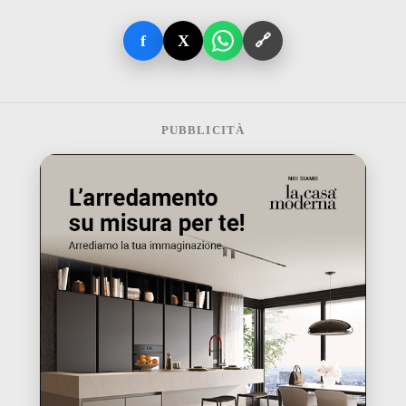
f
X
🔗
PUBBLICITÀ