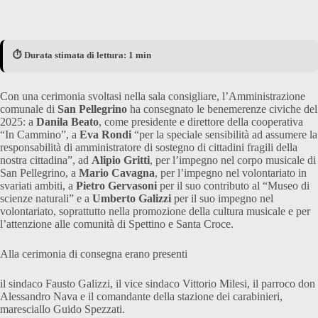
⏱️ Durata stimata di lettura: 1 min
Con una cerimonia svoltasi nella sala consigliare, l’Amministrazione
comunale di
San Pellegrino
ha consegnato le benemerenze civiche del
2025: a
Danila Beato
, come presidente e direttore della cooperativa
“In Cammino”, a
Eva Rondi
“per la speciale sensibilità ad assumere la
responsabilità di amministratore di sostegno di cittadini fragili della
nostra cittadina”, ad
Alipio Gritti
, per l’impegno nel corpo musicale di
San Pellegrino, a
Mario Cavagna
, per l’impegno nel volontariato in
svariati ambiti, a
Pietro Gervasoni
per il suo contributo al “Museo di
scienze naturali” e a
Umberto Galizzi
per il suo impegno nel
volontariato, soprattutto nella promozione della cultura musicale e per
l’attenzione alle comunità di Spettino e Santa Croce.
Alla cerimonia di consegna erano presenti
il sindaco Fausto Galizzi, il vice sindaco Vittorio Milesi, il parroco don
Alessandro Nava e il comandante della stazione dei carabinieri,
maresciallo Guido Spezzati.