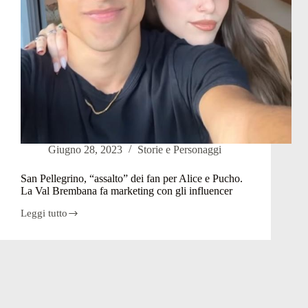
Giugno 28, 2023
Storie e Personaggi
San Pellegrino, “assalto” dei fan per Alice e Pucho.
La Val Brembana fa marketing con gli influencer
Leggi tutto
San
Pellegrino,
“assalto”
dei
fan
per
Alice
e