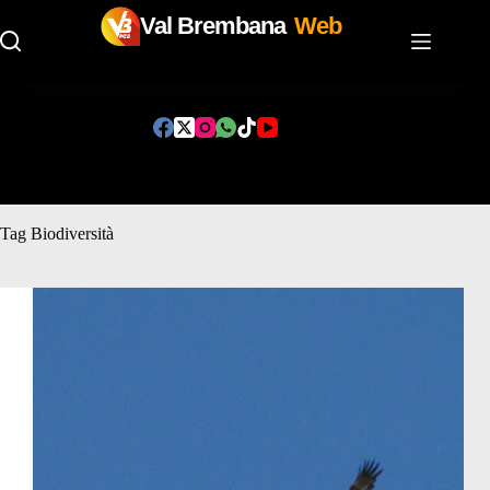
Val Brembana
Web
Salta
al
contenuto
Tag
Biodiversità