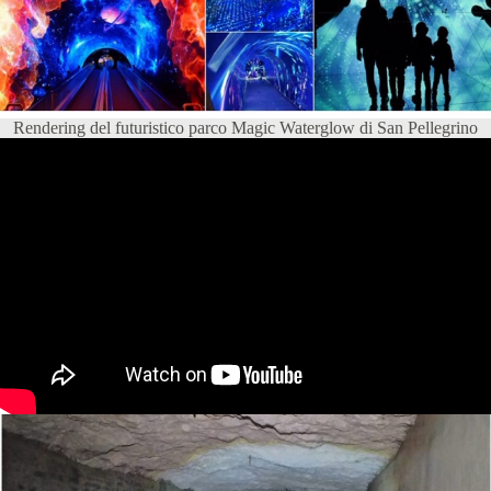
Rendering del futuristico parco Magic Waterglow di San Pellegrino