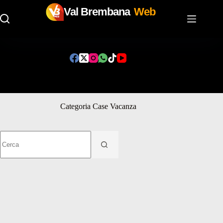
Val Brembana
Web
Salta
al
contenuto
Categoria
Case Vacanza
Nessun
risultato