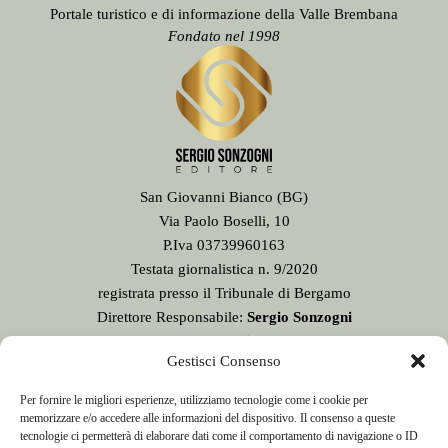
Portale turistico e di informazione della Valle Brembana
Fondato nel 1998
San Giovanni Bianco (BG)
Via Paolo Boselli, 10
P.Iva 03739960163
Testata giornalistica n. 9/2020
registrata presso il Tribunale di Bergamo
Direttore Responsabile:
Sergio Sonzogni
Sede Redazione:
Gestisci Consenso
Via Paolo Boselli, 10
24015 San Giovanni Bianco - BG -
Per fornire le migliori esperienze, utilizziamo tecnologie come i cookie per
Tel. 0345 41834
memorizzare e/o accedere alle informazioni del dispositivo. Il consenso a queste
Email:
redazione@valbrembanaweb.com
tecnologie ci permetterà di elaborare dati come il comportamento di navigazione o ID