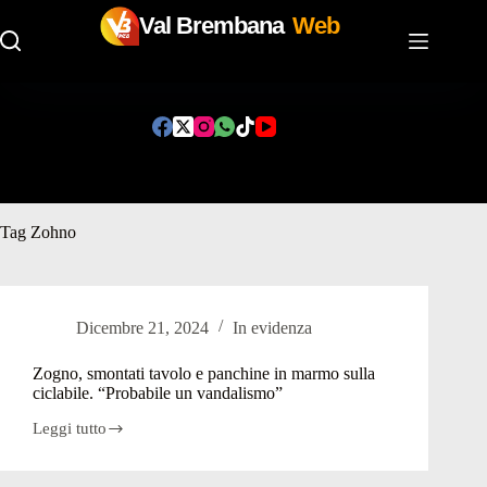
Val Brembana
Web
Salta
al
contenuto
Tag
Zohno
Dicembre 21, 2024
In evidenza
Zogno, smontati tavolo e panchine in marmo sulla
ciclabile. “Probabile un vandalismo”
Leggi tutto
Zogno,
smontati
tavolo