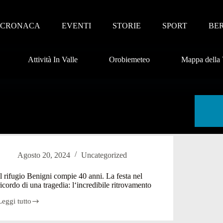
CRONACA
EVENTI
STORIE
SPORT
BE
Attività In Valle
Orobiemeteo
Mappa della 
Agosto 20, 2024
Uncategorized
Il rifugio Benigni compie 40 anni. La festa nel
ricordo di una tragedia: l‘incredibile ritrovamento
Leggi tutto
l
rifugio
Benigni