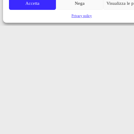
Accetta
Nega
Visualizza le 
Privacy policy
Iscriviti alla nostra newsletter
Ricevi aggiornamenti, notizie e novità dalla Val