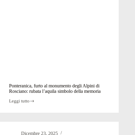
Ponteranica, furto al monumento degli Alpini di
Rosciano: rubata l’aquila simbolo della memoria
Leggi tutto
Ponteranica,
furto
al
monumento
degli
Alpini
Dicembre 23, 2025
di