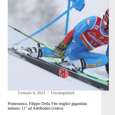
Armati:
con
le
rotatorie
situazione
peggiorata
Gennaio 8, 2023
Uncategorized
Ponteranica, Filippo Della Vite miglior gigantista
italiano: 11° ad Adelboden (video)