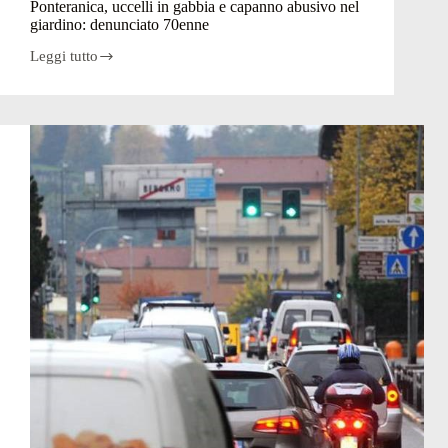
Ponteranica, uccelli in gabbia e capanno abusivo nel
muro
giardino: denunciato 70enne
Leggi tutto
Ponteranica,
uccelli
in
gabbia
e
capanno
abusivo
nel
giardino:
denunciato
70enne