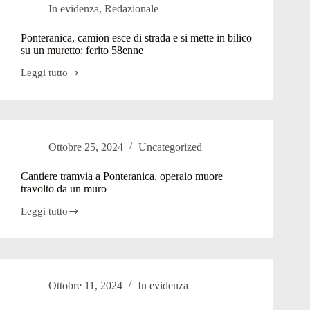
In evidenza
,
Redazionale
Rosciano:
rubata
l’aquila
Ponteranica, camion esce di strada e si mette in bilico
simbolo
su un muretto: ferito 58enne
della
memoria
Leggi tutto
Ponteranica,
camion
esce
di
strada
e
Ottobre 25, 2024
Uncategorized
si
mette
in
Cantiere tramvia a Ponteranica, operaio muore
bilico
travolto da un muro
su
un
Leggi tutto
Cantiere
muretto:
tramvia
ferito
a
58enne
Ponteranica,
operaio
muore
Ottobre 11, 2024
In evidenza
travolto
da
un