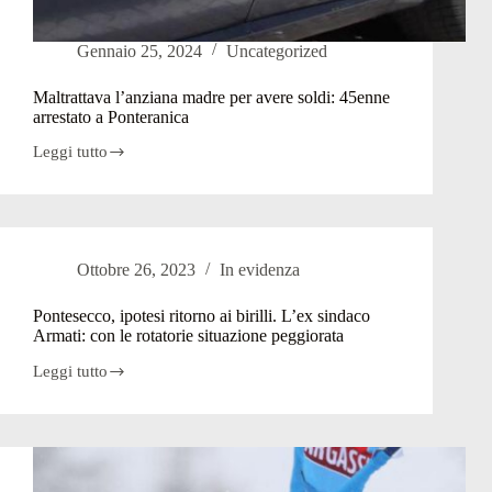
Gennaio 25, 2024
Uncategorized
Maltrattava l’anziana madre per avere soldi: 45enne
arrestato a Ponteranica
Leggi tutto
Maltrattava
l’anziana
madre
per
avere
soldi:
Ottobre 26, 2023
In evidenza
45enne
arrestato
a
Pontesecco, ipotesi ritorno ai birilli. L’ex sindaco
Ponteranica
Armati: con le rotatorie situazione peggiorata
Leggi tutto
Pontesecco,
ipotesi
ritorno
ai
birilli.
L’ex
sindaco