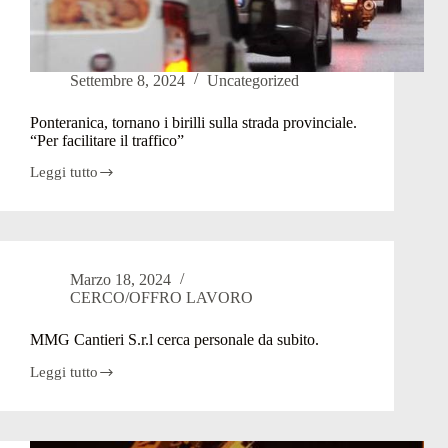
Settembre 8, 2024
Uncategorized
Ponteranica, tornano i birilli sulla strada provinciale.
“Per facilitare il traffico”
Leggi tutto
Ponteranica,
tornano
i
birilli
sulla
strada
Marzo 18, 2024
provinciale.
CERCO/OFFRO LAVORO
“Per
facilitare
il
MMG Cantieri S.r.l cerca personale da subito.
traffico”
Leggi tutto
MMG
Cantieri
S.r.l
cerca
personale