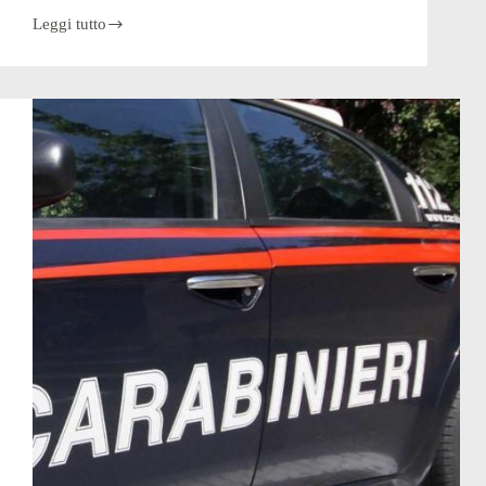
Leggi tutto
MMG
Cantieri
–
Ponteranica