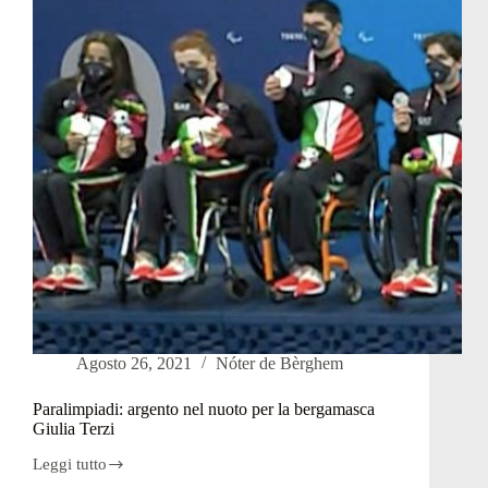
stile
libero
Agosto 26, 2021
Nóter de Bèrghem
Paralimpiadi: argento nel nuoto per la bergamasca
Giulia Terzi
Leggi tutto
Paralimpiadi: