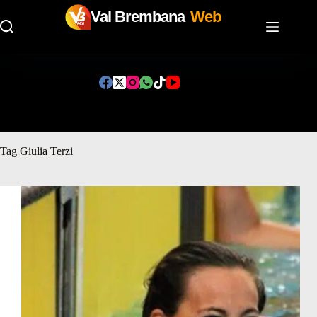
Val Brembana
Web
Salta
al
contenuto
Tag
Giulia Terzi