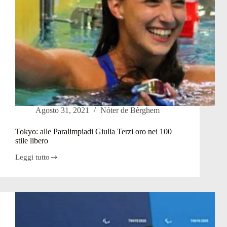
Agosto 31, 2021
Nóter de Bèrghem
Tokyo: alle Paralimpiadi Giulia Terzi oro nei 100
stile libero
Leggi tutto
Tokyo:
alle
Paralimpiadi
Giulia
Terzi
oro
nei
100