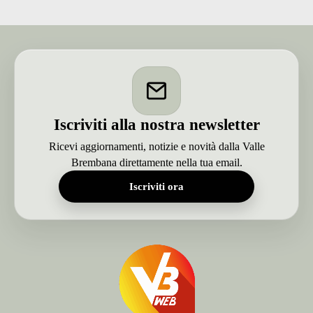
Con
il
campione
italiano
di
Freestyle
Iscriviti alla nostra newsletter
Ricevi aggiornamenti, notizie e novità dalla Valle
Brembana direttamente nella tua email.
Iscriviti ora