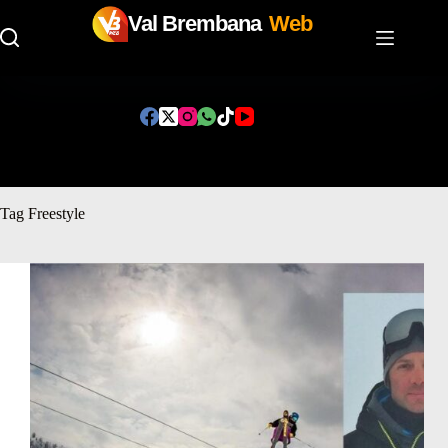
Val Brembana
Web
Salta
al
contenuto
Tag
Freestyle