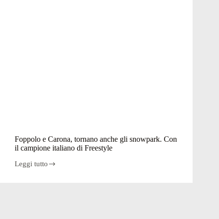
Foppolo e Carona, tornano anche gli snowpark. Con
il campione italiano di Freestyle
Leggi tutto
Foppolo
e
Carona,
tornano
anche
gli
snowpark.