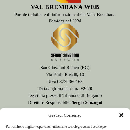
VAL BREMBANA WEB
Portale turistico e di informazione della Valle Brembana
Fondato nel 1998
San Giovanni Bianco (BG)
Via Paolo Boselli, 10
P.Iva 03739960163
Testata giornalistica n. 9/2020
registrata presso il Tribunale di Bergamo
Direttore Responsabile:
Sergio Sonzogni
Sede Redazione:
Gestisci Consenso
Via Paolo Boselli, 10
24015 San Giovanni Bianco - BG -
Per fornire le migliori esperienze, utilizziamo tecnologie come i cookie per