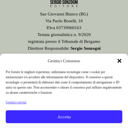
San Giovanni Bianco (BG)
Via Paolo Boselli, 10
P.Iva 03739960163
Testata giornalistica n. 9/2020
registrata presso il Tribunale di Bergamo
Direttore Responsabile:
Sergio Sonzogni
Sede Redazione:
Gestisci Consenso
Via Paolo Boselli, 10
24015 San Giovanni Bianco - BG -
Per fornire le migliori esperienze, utilizziamo tecnologie come i cookie per
Tel. 0345 41834
memorizzare e/o accedere alle informazioni del dispositivo. Il consenso a queste
Email:
redazione@valbrembanaweb.com
tecnologie ci permetterà di elaborare dati come il comportamento di navigazione o ID
unici su questo sito. Non acconsentire o ritirare il consenso può influire negativamente
CONCESSIONARIA PUBBLICITÀ
su alcune caratteristiche e funzioni.
Gestisci servizi
Accetta
e-mail:
info@italiacommunication.com
Telefono: 0345 41834