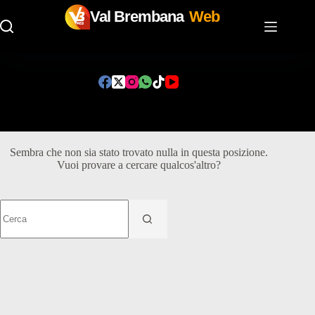
Val Brembana
Web
Salta
al
contenuto
Oops! La pagina non è stata trovata.
Sembra che non sia stato trovato nulla in questa posizione.
Vuoi provare a cercare qualcos'altro?
Nessun
risultato