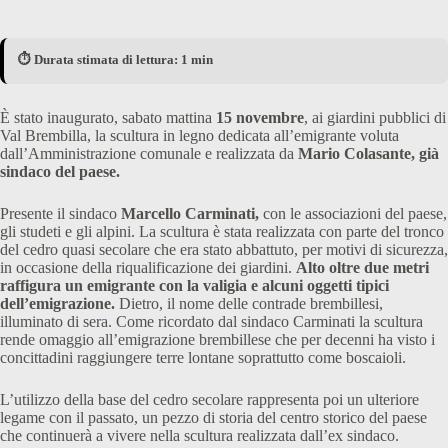
⏱️ Durata stimata di lettura: 1 min
È stato inaugurato, sabato mattina
15 novembre
, ai giardini pubblici di
Val Brembilla, la scultura in legno dedicata all’emigrante voluta
dall’Amministrazione comunale e realizzata da
Mario Colasante, già
sindaco del paese.
Presente il sindaco
Marcello Carminati,
con le associazioni del paese,
gli studeti e gli alpini. La scultura è stata realizzata con parte del tronco
del cedro quasi secolare che era stato abbattuto, per motivi di sicurezza,
in occasione della riqualificazione dei giardini.
Alto oltre due metri
raffigura un emigrante con la valigia e alcuni oggetti tipici
dell’emigrazione.
Dietro, il nome delle contrade brembillesi,
illuminato di sera. Come ricordato dal sindaco Carminati la scultura
rende omaggio all’emigrazione brembillese che per decenni ha visto i
concittadini raggiungere terre lontane soprattutto come boscaioli.
L’utilizzo della base del cedro secolare rappresenta poi un ulteriore
legame con il passato, un pezzo di storia del centro storico del paese
che continuerà a vivere nella scultura realizzata dall’ex sindaco.