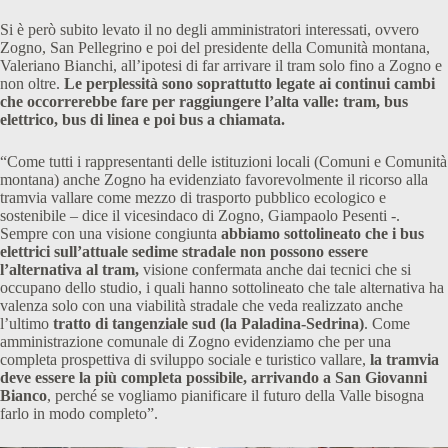
Si è però subito levato il no degli amministratori interessati, ovvero
Zogno, San Pellegrino e poi del presidente della Comunità montana,
Valeriano Bianchi, all’ipotesi di far arrivare il tram solo fino a Zogno e
non oltre.
Le perplessità sono soprattutto legate ai continui cambi
che occorrerebbe fare per raggiungere l’alta valle: tram, bus
elettrico, bus di linea e poi bus a chiamata.
“Come tutti i rappresentanti delle istituzioni locali (Comuni e Comunità
montana) anche Zogno ha evidenziato favorevolmente il ricorso alla
tramvia vallare come mezzo di trasporto pubblico ecologico e
sostenibile – dice il vicesindaco di Zogno, Giampaolo Pesenti -.
Sempre con una visione congiunta
abbiamo sottolineato che i bus
elettrici sull’attuale sedime stradale non possono essere
l’alternativa al tram,
visione confermata anche dai tecnici che si
occupano dello studio, i quali hanno sottolineato che tale alternativa ha
valenza solo con una viabilità stradale che veda realizzato anche
l’ultimo
tratto di tangenziale sud (la Paladina-Sedrina)
. Come
amministrazione comunale di Zogno evidenziamo che per una
completa prospettiva di sviluppo sociale e turistico vallare,
la tramvia
deve essere la più completa possibile, arrivando a San Giovanni
Bianco
, perché se vogliamo pianificare il futuro della Valle bisogna
farlo in modo completo”.