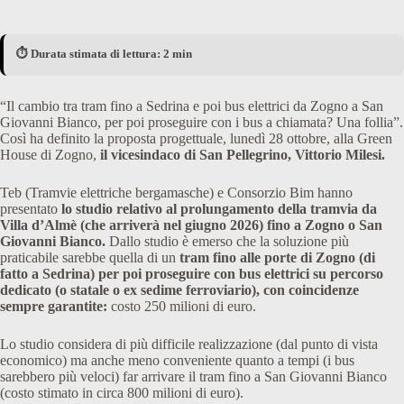
⏱️ Durata stimata di lettura: 2 min
“Il cambio tra tram fino a Sedrina e poi bus elettrici da Zogno a San
Giovanni Bianco, per poi proseguire con i bus a chiamata? Una follia”.
Così ha definito la proposta progettuale, lunedì 28 ottobre, alla Green
House di Zogno,
il vicesindaco di San Pellegrino, Vittorio Milesi.
Teb (Tramvie elettriche bergamasche) e Consorzio Bim hanno
presentato
lo studio relativo al prolungamento della tramvia da
Villa d’Almè (che arriverà nel giugno 2026) fino a Zogno o San
Giovanni Bianco.
Dallo studio è emerso che la soluzione più
praticabile sarebbe quella di un
tram fino alle porte di Zogno (di
fatto a Sedrina) per poi proseguire con bus elettrici su percorso
dedicato (o statale o ex sedime ferroviario), con coincidenze
sempre garantite:
costo 250 milioni di euro.
Lo studio considera di più difficile realizzazione (dal punto di vista
economico) ma anche meno conveniente quanto a tempi (i bus
sarebbero più veloci) far arrivare il tram fino a San Giovanni Bianco
(costo stimato in circa 800 milioni di euro).