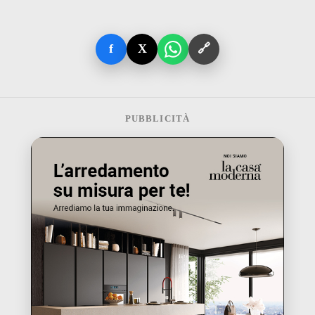
f
X
🔗
PUBBLICITÀ