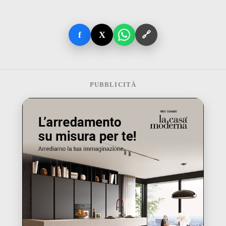
f
X
🔗
PUBBLICITÀ