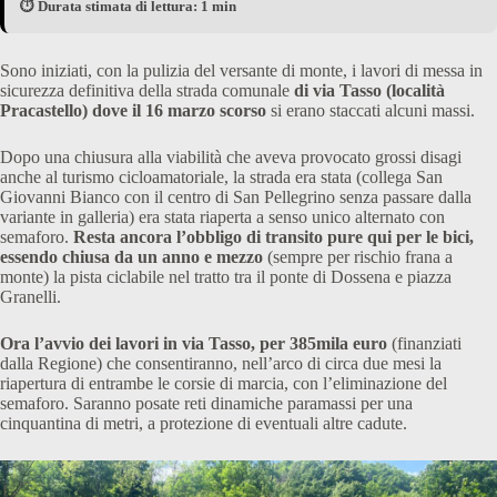
⏱️ Durata stimata di lettura: 1 min
Sono iniziati, con la pulizia del versante di monte, i lavori di messa in
sicurezza definitiva della strada comunale
di via Tasso (località
Pracastello) dove il 16 marzo scorso
si erano staccati alcuni massi.
Dopo una chiusura alla viabilità che aveva provocato grossi disagi
anche al turismo cicloamatoriale, la strada era stata (collega San
Giovanni Bianco con il centro di San Pellegrino senza passare dalla
variante in galleria) era stata riaperta a senso unico alternato con
semaforo.
Resta ancora l’obbligo di transito pure qui per le bici,
essendo chiusa da un anno e mezzo
(sempre per rischio frana a
monte) la pista ciclabile nel tratto tra il ponte di Dossena e piazza
Granelli.
Ora l’avvio dei lavori in via Tasso, per 385mila euro
(finanziati
dalla Regione) che consentiranno, nell’arco di circa due mesi la
riapertura di entrambe le corsie di marcia, con l’eliminazione del
semaforo. Saranno posate reti dinamiche paramassi per una
cinquantina di metri, a protezione di eventuali altre cadute.