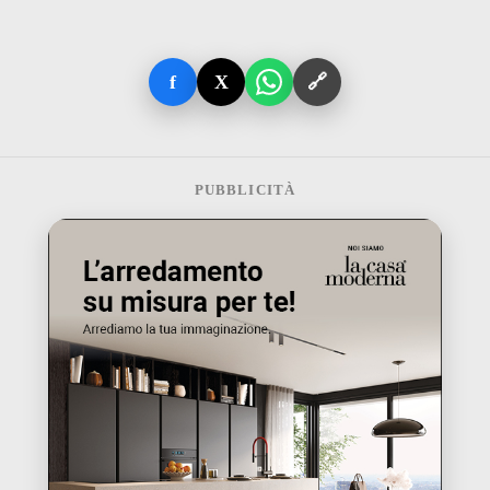
f
X
🔗
PUBBLICITÀ