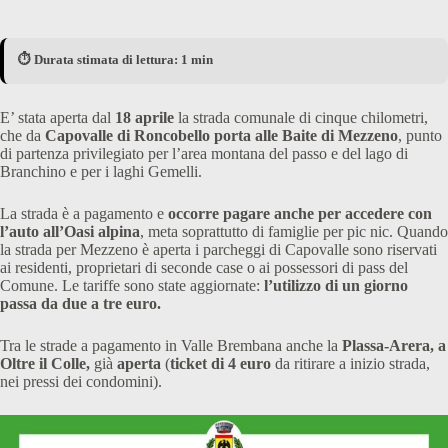
⏱️ Durata stimata di lettura: 1 min
E’ stata aperta dal
18 aprile
la strada comunale di cinque chilometri,
che da
Capovalle di Roncobello porta alle Baite di Mezzeno
, punto
di partenza privilegiato per l’area montana del passo e del lago di
Branchino e per i laghi Gemelli.
La strada è a pagamento e
occorre pagare anche per accedere con
l’auto all’Oasi alpina
, meta soprattutto di famiglie per pic nic. Quando
la strada per Mezzeno è aperta i parcheggi di Capovalle sono riservati
ai residenti, proprietari di seconde case o ai possessori di pass del
Comune. Le tariffe sono state aggiornate:
l’utilizzo di un giorno
passa da due a tre euro.
Tra le strade a pagamento in Valle Brembana anche la
Plassa-Arera, a
Oltre il Colle,
già
aperta
(
ticket di 4 euro
da ritirare a inizio strada,
nei pressi dei condomini).