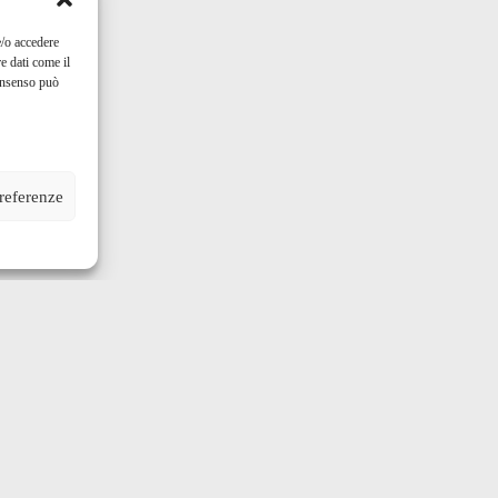
e/o accedere
e dati come il
consenso può
preferenze