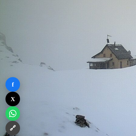
f
X
🔗