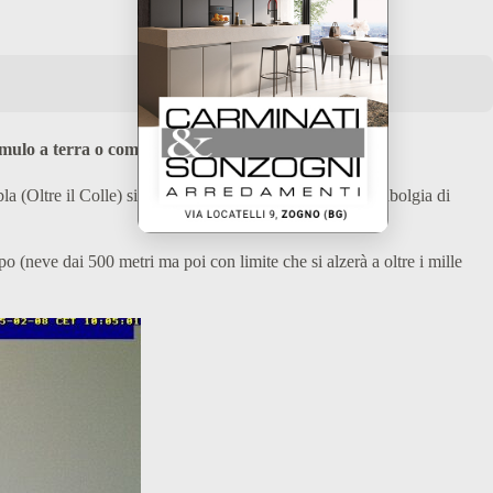
ulo a terra o comunque sulle strade carrabili.
a (Oltre il Colle) sia ai quasi 2.000 metri del lago Fregabolgia di
(neve dai 500 metri ma poi con limite che si alzerà a oltre i mille