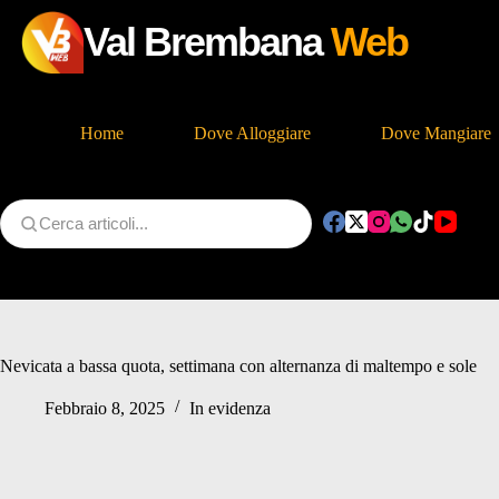
Val Brembana
Web
Home
Dove Alloggiare
Dove Mangiare
Salta
al
contenuto
Nevicata a bassa quota, settimana con alternanza di maltempo e sole
Febbraio 8, 2025
In evidenza