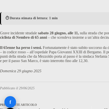
⏱️ Durata stimata di lettura: 1 min
Grave incidente stradale
sabato 28 giugno, alle 11,
sulla strada che por
ciclista di Nembro di 65 anni
– che scendeva insieme a un’altra decina d
Il 65enne ha perso i sensi.
Fortunatamente è stato subito soccorso da du
– in codice rosso – all’ospedale Papa Giovanni XXIII di Bergamo. Il punt
punti della strada che da Mezzoldo porta al passo è la sindaca Stefania 
e per il passo San Marco, è stato interrotto fino alle 12,30.
Domenica 29 giugno 2025
Pubblicato il 29/06/2025
f
PRECEDENTE
ARTICOLO