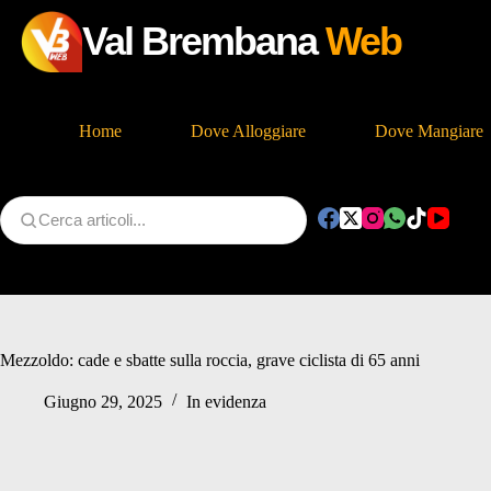
Val Brembana
Web
Home
Dove Alloggiare
Dove Mangiare
Salta
al
contenuto
Mezzoldo: cade e sbatte sulla roccia, grave ciclista di 65 anni
Giugno 29, 2025
In evidenza