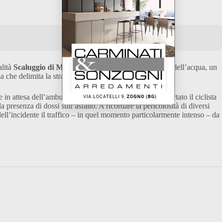
alità
Scaluggio di Mezzoldo
, prima di arrivare al Ponte dell’acqua, un
 che delimita la strada statale.
 attesa dell’ambulanza e poi dell’elicottero che ha portato il ciclista
resenza di dossi sull’asfalto. A ricordare la pericolosità di diversi
ell’incidente il traffico – in quel momento particolarmente intenso – da