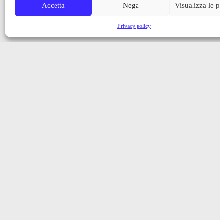
Accetta
Nega
Visualizza le 
Privacy policy
Iscriviti alla nostra newsletter
Ricevi aggiornamenti, notizie e novità dalla Val