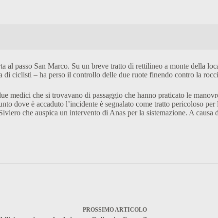
ta al passo San Marco. Su un breve tratto di rettilineo a monte della loc
i ciclisti – ha perso il controllo delle due ruote finendo contro la roccia
e medici che si trovavano di passaggio che hanno praticato le manovre in
o dove è accaduto l’incidente è segnalato come tratto pericoloso per la p
Siviero che auspica un intervento di Anas per la sistemazione. A causa d
PROSSIMO
ARTICOLO