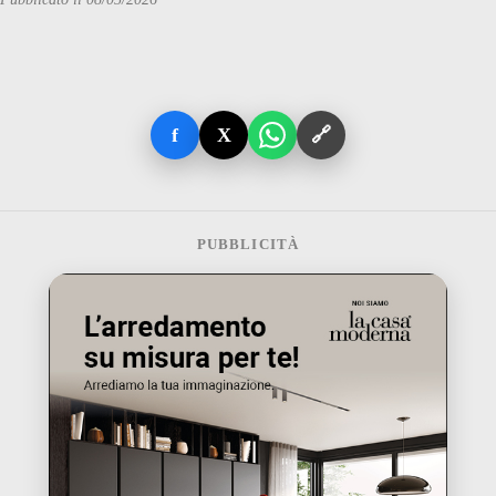
f
X
🔗
PUBBLICITÀ