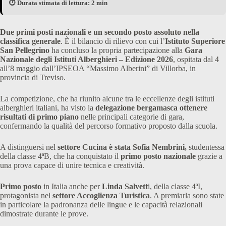
⏱️ Durata stimata di lettura: 2 min
Due primi posti nazionali e un secondo posto assoluto nella
classifica generale
. È il bilancio di rilievo con cui l’
Istituto Superiore
San Pellegrino
ha concluso la propria partecipazione alla
Gara
Nazionale degli Istituti Alberghieri – Edizione 2026
, ospitata dal 4
all’8 maggio dall’IPSEOA “Massimo Alberini” di Villorba, in
provincia di Treviso.
La competizione, che ha riunito alcune tra le eccellenze degli istituti
alberghieri italiani, ha visto la
delegazione bergamasca ottenere
risultati di primo piano
nelle principali categorie di gara,
confermando la qualità del percorso formativo proposto dalla scuola.
A distinguersi nel
settore Cucina è stata Sofia Nembrini,
studentessa
della classe 4ªB, che ha conquistato il
primo posto nazionale
grazie a
una prova capace di unire tecnica e creatività.
Primo posto
in Italia anche per
Linda Salvett
i, della classe 4ªI,
protagonista nel
settore Accoglienza Turistica
. A premiarla sono state
in particolare la padronanza delle lingue e le capacità relazionali
dimostrate durante le prove.