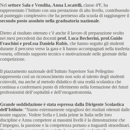
Nel
settore Sala e Vendita, Anna Locatelli,
classe 4ªF, ha
rappresentato l’Istituto con una prestazione di alto livello, contribuendo
al punteggio complessivo che ha permesso alla scuola di raggiungere il
secondo posto assoluto nella graduatoria nazionale
.
Dietro al risultato ottenuto c’è anche il lavoro di preparazione svolto
nei mesi precedenti dai docenti
prof.
Luca Becherini, prof.Guido
Fraschini e prof.ssa Daniela Rubis
, che hanno seguito gli studenti
durante il percorso verso la gara e li hanno accompagnati nella trasferta
veneta, offrendo supporto tecnico e motivazionale nelle giornate della
competizione.
Il piazzamento nazionale dell’Istituto Superiore San Pellegrino
rappresenta così un riconoscimento non solo al talento degli studenti
coinvolti, ma anche al metodo didattico di una realtà scolastica che
continua a confermarsi punto di riferimento nella formazione dei futuri
professionisti dell’ospitalità e dell’enogastronomia.
Grande soddisfazione è stata espressa dalla Dirigente Scolastica
dell’Istituto
: “Siamo estremamente orgogliosi dei risultati ottenuti dalle
nostre ragazze. Vedere Sofia e Linda prime in Italia nelle loro
discipline e Anna competere ai massimi livelli è la dimostrazione che
l’impegno, la passione e la competenza portano a traguardi straordinari.