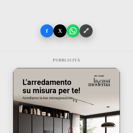
f
X
🔗
PUBBLICITÀ