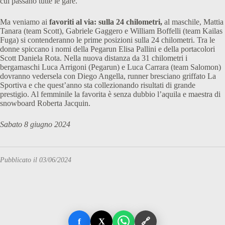
cui passano tutte le gare.
Ma veniamo ai
favoriti al via: sulla 24 chilometri,
al maschile, Mattia
Tanara (team Scott), Gabriele Gaggero e William Boffelli (team Kailas
Fuga) si contenderanno le prime posizioni sulla 24 chilometri. Tra le
donne spiccano i nomi della Pegarun Elisa Pallini e della portacolori
Scott Daniela Rota. Nella nuova distanza da 31 chilometri i
bergamaschi Luca Arrigoni (Pegarun) e Luca Carrara (team Salomon)
dovranno vedersela con Diego Angella, runner bresciano griffato La
Sportiva e che quest’anno sta collezionando risultati di grande
prestigio. Al femminile la favorita è senza dubbio l’aquila e maestra di
snowboard Roberta Jacquin.
Sabato 8 giugno 2024
Pubblicato il 03/06/2024
f
X
🔗