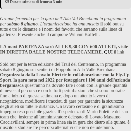
⏱️ Durata stimata di lettura: 3 min
Grande fermento per la gara dell’Alta Val Brembana in programma
per
sabato 8 giugno
. L’organizzazione ha annunciato
il
sold out su
tutte e tre le distanze e i nomi dei favoriti che saranno sulla linea di
partenza. Presente anche il campione William Boffelli.
LA maxi PARTENZA sarà ALLE 9,30 CON 600 ATLETI, visite
IN DIRETTA DALLE NOSTRE TELECAMERE
.
QUI
il link
Sold out per la terza edizione del Trail del Centenario, in programma
sabato 8 giugno sui sentieri di Foppolo in Alta Valle Brembana.
Organizzata dalla Lovato Electric in collaborazione con la Fly-Up
Sport, la gara nata nel 2022 per festeggiare i 100 anni dell’azienda
bergamasca
quest’anno ha dovuto fare i conti con la grande quantità
di neve sul percorso e con le forti perturbazioni che si sono protratte
fino a inizio di questa settimana e, dopo un attento lavoro di
ricognizione, modificare i tracciati di gara per garantire la sicurezza
degli atleti su tutte le distanze. Un lavoro certosino e di grandissimo
impegno reso possibile grazie all’esperienza di Mario Poletti e del suo
team che, insieme all’amministratore delegato di Lovato Massimo
Cacciavillani, sempre in prima linea sia in gara che dietro alle quinte, è
riuscito a studiare tre percorsi alternativi che non deluderanno.