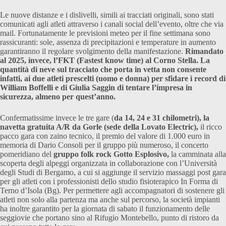
Le nuove distanze e i dislivelli, simili ai tracciati originali, sono stati
comunicati agli atleti attraverso i canali social dell’evento, oltre che via
mail. Fortunatamente le previsioni meteo per il fine settimana sono
rassicuranti: sole, assenza di precipitazioni e temperature in aumento
garantiranno il regolare svolgimento della manifestazione.
Rimandato
al 2025, invece, l’FKT (Fastest know time) al Corno Stella. La
quantità di neve sul tracciato che porta in vetta non consente
infatti, ai due atleti prescelti (uomo e donna) per sfidare i record di
William Boffelli e di Giulia Saggin di tentare l’impresa in
sicurezza, almeno per quest’anno.
Confermatissime invece le tre gare (
da 14, 24 e 31 chilometri), la
navetta gratuita A/R da Gorle (sede della Lovato Electric),
il ricco
pacco gara con zaino tecnico, il premio del valore di 1.000 euro in
memoria di Dario Consoli per il gruppo più numeroso, il concerto
pomeridiano del
gruppo folk rock Gotto Esplosivo,
la camminata alla
scoperta degli alpeggi organizzata in collaborazione con l’Università
degli Studi di Bergamo, a cui si aggiunge il servizio massaggi post gara
per gli atleti con i professionisti dello studio fisioterapico In Forma di
Terno d’Isola (Bg). Per permettere agli accompagnatori di sostenere gli
atleti non solo alla partenza ma anche sul percorso, la società impianti
ha inoltre garantito per la giornata di sabato il funzionamento delle
seggiovie che portano sino al Rifugio Montebello, punto di ristoro da