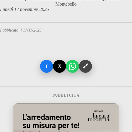
Montebello
Lunedì 17 novembre 2025
Pubblicato il 17/11/2025
f
X
🔗
PUBBLICITÀ