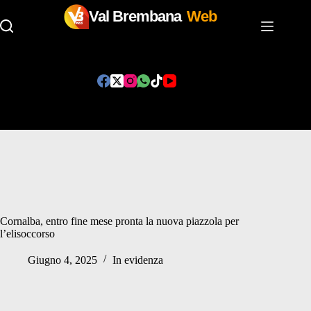
Val Brembana
Web
Salta
al
contenuto
Cornalba, entro fine mese pronta la nuova piazzola per
l’elisoccorso
Giugno 4, 2025
In evidenza