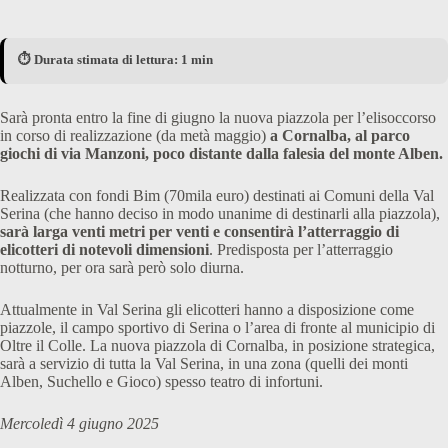
⏱️ Durata stimata di lettura: 1 min
Sarà pronta entro la fine di giugno la nuova piazzola per l’elisoccorso
in corso di realizzazione (da metà maggio)
a Cornalba, al parco
giochi di via Manzoni, poco distante dalla falesia del monte Alben.
Realizzata con fondi Bim (70mila euro) destinati ai Comuni della Val
Serina (che hanno deciso in modo unanime di destinarli alla piazzola),
sarà larga venti metri per venti e consentirà l’atterraggio di
elicotteri di notevoli dimensioni
. Predisposta per l’atterraggio
notturno, per ora sarà però solo diurna.
Attualmente in Val Serina gli elicotteri hanno a disposizione come
piazzole, il campo sportivo di Serina o l’area di fronte al municipio di
Oltre il Colle. La nuova piazzola di Cornalba, in posizione strategica,
sarà a servizio di tutta la Val Serina, in una zona (quelli dei monti
Alben, Suchello e Gioco) spesso teatro di infortuni.
Mercoledì 4 giugno 2025