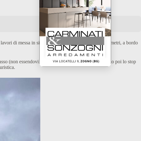
lavori di messa in sicurezza. La neve al valico di 1.992 metri, a bordo
asso (non essendovi sbarra dal lato di Albaredo), trovando poi lo stop
ristica.