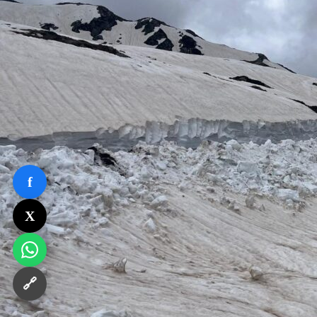
f
X
🔗