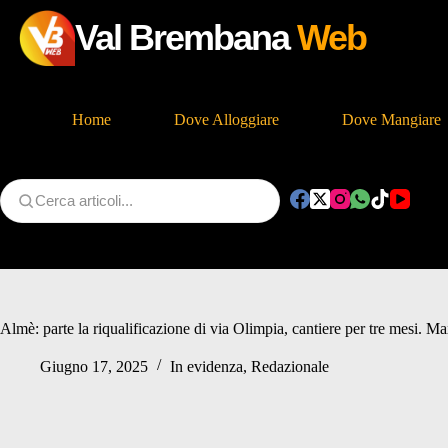
Val Brembana
Web
Home
Dove Alloggiare
Dove Mangiare
Salta
al
contenuto
Almè: parte la riqualificazione di via Olimpia, cantiere per tre mesi. Ma
Giugno 17, 2025
In evidenza
,
Redazionale