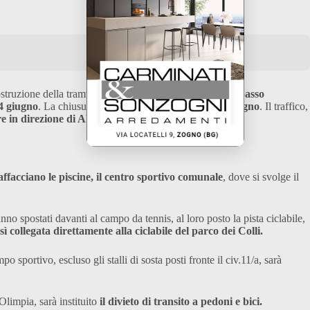
di costruzione della tramvia Bergamo-Villa d’Almè
(il sottopasso
4 giugno
. La chiusura proseguirà fino alle 22 del
15 giugno
. Il traffico,
re in direzione di Almè.
affacciano le piscine, il centro sportivo comunale
, dove si svolge il
no spostati davanti al campo da tennis, al loro posto la pista ciclabile,
 collegata direttamente alla ciclabile del parco dei Colli.
 sportivo, escluso gli stalli di sosta posti fronte il civ.11/a, sarà
Olimpia, sarà instituito
il divieto di transito a pedoni e bici.