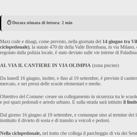
⏱️ Durata stimata di lettura: 2 min
Maxi code e disagi, come previsto, nella giornata del
14 giugno tra Vi
ciclopedonale)
, la statale 470 dir della Valle Brembana, in via Milano, è
regolato dalla polizia locale, è stato deviato sulle vie interne di Palad
AL VIA IL CANTIERE IN VIA OLIMPIA
(zona piscine)
Da lunedì 16 giugno, inoltre, e fino al 19 settembre, è previsto il cantie
mercato, e nei pressi delle scuole elementari e medie.
Obiettivo del Comune: creare un collegamento in sicurezza tra le scuole (
e poi spazi pedonali e arredo urbano. E sulla strada sarà istituito
il limi
Dal giorno 16 giugno al 19 settembre, e comunque sino al termine dei 
instituito il divieto di sosta e di transito a veicoli e pedoni.
Nella ciclopedonale,
nel tratto che collega il parcheggio di via dei Sent