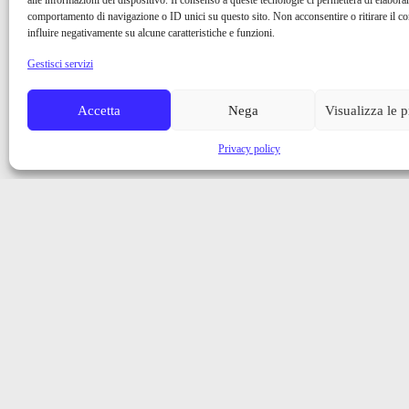
alle informazioni del dispositivo. Il consenso a queste tecnologie ci permetterà di elaborar
comportamento di navigazione o ID unici su questo sito. Non acconsentire o ritirare il 
influire negativamente su alcune caratteristiche e funzioni.
Gestisci servizi
Accetta
Nega
Visualizza le 
Privacy policy