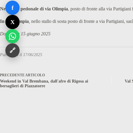
f
Nel tratto pedonale di via Olimpia
, posto di fronte alla via Partigiani
X
In via Olimpia
,
nello stallo di sosta posto di fronte a via Partigiani, sarà 
Domenica 15 giugno 2025
🔗
Pubblicato il 17/06/2025
PRECEDENTE
ARTICOLO
Weekend in Val Brembana, dall'afro di Rigosa ai
Val 
bersaglieri di Piazzatorre