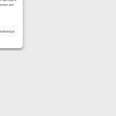
e dati come il
consenso può
preferenze