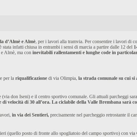
lla d’Almè e Almè
, per i lavori alla tramvia. Per consentire i lavori 
 stata infatti chiusa in entrambi i sensi di marcia a partire dalle 12 del
1
ina e Almè, ma con
inevitabili rallentamenti e lunghe code in particola
re per la
riqualificazione
di via Olimpia,
la strada comunale su cui si 
via don Iseni) e il centro sportivo comunale. Gli attuali parcheggi saran
te di velocità di 30 all’ora.
La ciclabile della Valle Brembana sarà così
lavori,
in via dei Sentieri,
precisamente nel parcheggio retrostante il campo
ieri (quello posto di fronte allo spogliatoio del campo sportivo) con via 