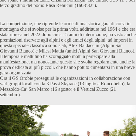
terzo gradino del podio Elisa Rebucini (1h03’32”).
La competizione, che riprende le orme di una storica gara di corsa in
montagna che si svolse per la prima volta addirittura nel 1964 e che era
stata ripresa nel 2022 dopo circa 15 anni di interruzione, ha visto anche
premiazioni riservate agli alpini e agli amici degli alpini, ad imporsi in
questa speciale classifica sono stati, Alex Baldaccini (Alpini San
Giovanni Bianco) e Milesi Mattia (amici Alpini San Giovanni Bianco).
Il temporale mattutino ha scoraggiato molti a partecipare alla
manifestazione, ma nonostante questo si è svolta regolarmente anche la
prova dedicata ai più piccoli, che hanno potuto cimentarsi in una breve
gara organizzata.
Ora il GS Orobie proseguirà le organizzazioni in collaborazione con
vari gruppi locali con la 3 Passi Skyrace (13 luglio a Roncobello), la
Mezzoldo-Ca’ San Marco (16 agosto) e il Vertical Zucco (21
settembre).