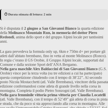
⏱️ Durata stimata di lettura: 2 min
Si è disputata il
2 giugno a San Giovanni Bianco
la quarta edizione
della
Molinasco Mountain Run, in memoria del dottor Piero
Redondi
, anima dello sport e del gruppo Alpini locale per tantissimi
anni.
La gara prevedeva la formula only up, 6km e 750m d+ per portare gli
atleti dall’abitato brembano, fino in vetta al monte Molinasco (Ronco).
In regia c’erano il GS Orobie, il Gruppo Alpini locale, supportati dal
Comune e dalla sezione Sport dell’ANA Bergamo.
Nella gara maschile Alex Baldaccini di San Giovanni Bianco
(G.S.
Orobie) vince per la terza volta (su tre edizioni a cui ha partecipato)
questa competizione chiudendo con il tempo di 38’22”. Al secondo
posto Nicola Mostacchetti (atl. Valle Brembana), vincitore della passata
edizione confermandosi come atleta di grande livello nella corsa in
montagna. Completa il podio Pietro Sonzogni (atl. Valle Brembana).
Nella gara femminile vittoria prima vittoria per Claudia Locatelli
(atl. Valle Brembana), con il tempo di 52’49” già atleta di corsa in pista
e strada, che da poco si sta approcciando alla corsa in montagna. Alle
sue spalle l’intramontabile Cristina Sonzogni, che chiude a 53’11”. Sul