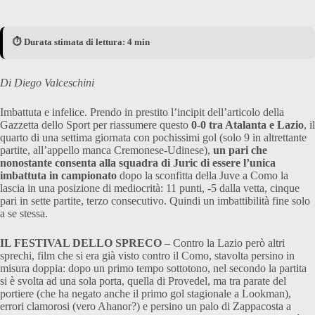
⏱️ Durata stimata di lettura: 4 min
Di Diego Valceschini
Imbattuta e infelice. Prendo in prestito l’incipit dell’articolo della
Gazzetta dello Sport per riassumere questo
0-0 tra Atalanta e Lazio
, il
quarto di una settima giornata con pochissimi gol (solo 9 in altrettante
partite, all’appello manca Cremonese-Udinese),
un pari che
nonostante consenta alla squadra di Juric di essere l’unica
imbattuta in campionato
dopo la sconfitta della Juve a Como la
lascia in una posizione di mediocrità: 11 punti, -5 dalla vetta, cinque
pari in sette partite, terzo consecutivo. Quindi un imbattibilità fine solo
a se stessa.
IL FESTIVAL DELLO SPRECO
– Contro la Lazio però altri
sprechi, film che si era già visto contro il Como, stavolta persino in
misura doppia: dopo un primo tempo sottotono, nel secondo la partita
si è svolta ad una sola porta, quella di Provedel, ma tra parate del
portiere (che ha negato anche il primo gol stagionale a Lookman),
errori clamorosi (vero Ahanor?) e persino un palo di Zappacosta a