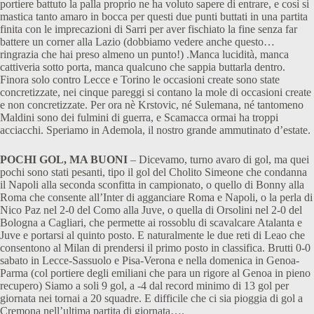
portiere battuto la palla proprio ne ha voluto sapere di entrare, e così si
mastica tanto amaro in bocca per questi due punti buttati in una partita
finita con le imprecazioni di Sarri per aver fischiato la fine senza far
battere un corner alla Lazio (dobbiamo vedere anche questo…
ringrazia che hai preso almeno un punto!) .Manca lucidità, manca
cattiveria sotto porta, manca qualcuno che sappia buttarla dentro.
Finora solo contro Lecce e Torino le occasioni create sono state
concretizzate, nei cinque pareggi si contano la mole di occasioni create
e non concretizzate. Per ora nè Krstovic, né Sulemana, né tantomeno
Maldini sono dei fulmini di guerra, e Scamacca ormai ha troppi
acciacchi. Speriamo in Ademola, il nostro grande ammutinato d’estate.
POCHI GOL, MA BUONI
– Dicevamo, turno avaro di gol, ma quei
pochi sono stati pesanti, tipo il gol del Cholito Simeone che condanna
il Napoli alla seconda sconfitta in campionato, o quello di Bonny alla
Roma che consente all’Inter di agganciare Roma e Napoli, o la perla di
Nico Paz nel 2-0 del Como alla Juve, o quella di Orsolini nel 2-0 del
Bologna a Cagliari, che permette ai rossoblu di scavalcare Atalanta e
Juve e portarsi al quinto posto. E naturalmente le due reti di Leao che
consentono al Milan di prendersi il primo posto in classifica. Brutti 0-0
sabato in Lecce-Sassuolo e Pisa-Verona e nella domenica in Genoa-
Parma (col portiere degli emiliani che para un rigore al Genoa in pieno
recupero) Siamo a soli 9 gol, a -4 dal record minimo di 13 gol per
giornata nei tornai a 20 squadre. E difficile che ci sia pioggia di gol a
Cremona nell’ultima partita di giornata….