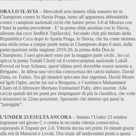
ORA LO SLAVIA
– Mercoledì sera intanto sfida numero tre in
Champions contro lo Slavia Praga, turno all’apparenza abbordabile
contro i campioni nazionali cechi che hanno perso 3-0 al Meazza con
l’Inter la partita precedente . E’ la prima sfida assoluta con lo Slavia,
allenato dal ceco Jindřich Trpišovský. Secondo club più titolato della
Repubblica Ceca dopo lo Sparta Praga, lo Slavia, che ha come stemma
una stella rossa a cinque punte torna in Champions dopo 6 anni, dalla
partecipazione nella stagione 2019-20, la prima della Dea in
Champions. I suoi giocatori sono per la maggior parte cechi , tra cui
spicca la punta Tomáš Chorý ed il centrocampista nazionale Lukáš
Provod ed Ivan Schranz, quest’ultimo però dovrebbe essere assente a
Bergamo . In difesa una vecchia conoscenza del calcio italiano, David
Zima, ex Torino. Tra gli stranieri spiccano due nigeriani, David Moses
ed Igoh Ogbu, anche lui out a Bergamo, e l’austriaco Muhammed
Cham ed il difensore liberiano Emmanuel Fully, altro assente. Alla
caccia quindi dei tre punti per rimpinguare di più la classifica, che vede
i nerazzurri in 22ma posizione. Sperando che almeno qui passi la
“pareggite”.
L’UNDER 23 ESULTA ANCORA
– Intanto l’Under 23 sembra
ingranare nel girone C e centra la seconda vittoria consecutiva,
superando il Trapani per 2-0. Vittoria decisa nei primi 16 minuti grazie
alla reti di Manzoni e Levak. Ora risale all’undicesimo posto a quota