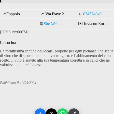
📌
Foppolo
📌
Via Piave 2
📞
034574040
✉️
Invia un Email
🌐
Sito Web
[URIS id=60674]
La cucina
La fornitissima cantina del locale, propone per ogni pietanza una scelta
di vino che di sicuro incontra il vostro gusto e l’abbinamento del cibo
scelto. Il vino è servito alla sua temperatura corretta e in calici che ne
valorizzano la prelibatezza…..
Pubblicato il 10/04/2024
f
X
🔗