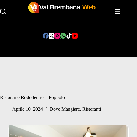
Val Brembana
Web
Salta
al
contenuto
Ristorante Rododentro – Foppolo
Aprile 10, 2024
Dove Mangiare
,
Ristoranti