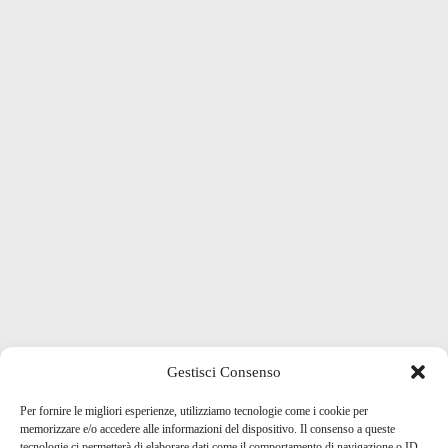
Gestisci Consenso
Per fornire le migliori esperienze, utilizziamo tecnologie come i cookie per
memorizzare e/o accedere alle informazioni del dispositivo. Il consenso a queste
tecnologie ci permetterà di elaborare dati come il comportamento di navigazione o ID