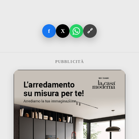
f
X
🔗
PUBBLICITÀ