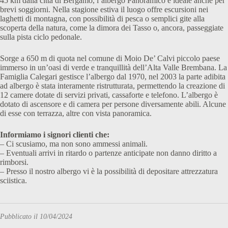
45 km dalla città di Bergamo, l’albergo Panoramico è ideale anche per
brevi soggiorni. Nella stagione estiva il luogo offre escursioni nei
laghetti di montagna, con possibilità di pesca o semplici gite alla
scoperta della natura, come la dimora dei Tasso o, ancora, passeggiate
sulla pista ciclo pedonale.
Sorge a 650 m di quota nel comune di Moio De’ Calvi piccolo paese
immerso in un’oasi di verde e tranquillità dell’Alta Valle Brembana. La
Famiglia Calegari gestisce l’albergo dal 1970, nel 2003 la parte adibita
ad albergo è stata interamente ristrutturata, permettendo la creazione di
12 camere dotate di servizi privati, cassaforte e telefono. L’albergo è
dotato di ascensore e di camera per persone diversamente abili. Alcune
di esse con terrazza, altre con vista panoramica.
Informiamo i signori clienti che:
– Ci scusiamo, ma non sono ammessi animali.
– Eventuali arrivi in ritardo o partenze anticipate non danno diritto a
rimborsi.
– Presso il nostro albergo vi è la possibilità di depositare attrezzatura
sciistica.
Pubblicato il 10/04/2024