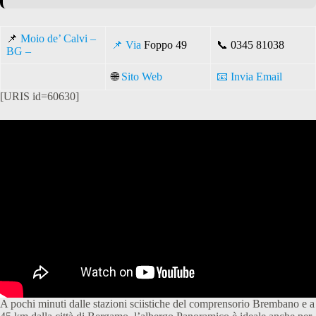
📌
Moio de’ Calvi –
📌
Via
Foppo 49
📞
0345 81038
BG –
🌐
Sito Web
📧 Invia Email
[URIS id=60630]
A pochi minuti dalle stazioni sciistiche del comprensorio Brembano e a