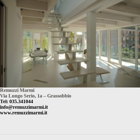
Remuzzi Marmi
Via Lungo Serio, 1a – Grassobbio
Tel: 035.341044
info@remuzzimarmi.it
www.remuzzimarmi.it