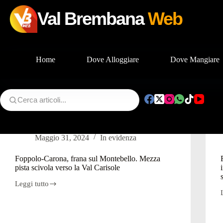
Val Brembana
Web
Home
Dove Alloggiare
Dove Mangiare
Salta
al
contenuto
Risultati della ricerca per: foppolo
Maggio 31, 2024
In evidenza
Foppolo-Carona, frana sul Montebello. Mezza
pista scivola verso la Val Carisole
Leggi tutto
Foppolo-
Carona,
frana
sul
Montebello.