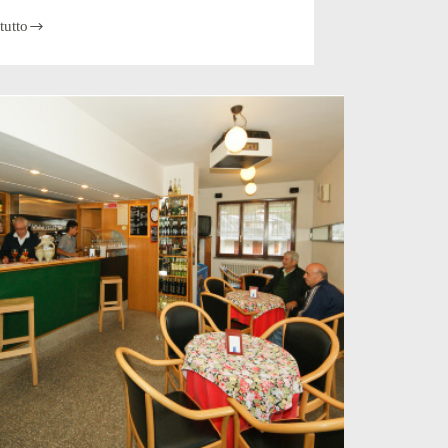
tutto
lo,
oranza
ta.
ente
o
ti
dato
co