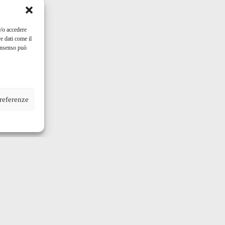
e/o accedere
e dati come il
consenso può
preferenze