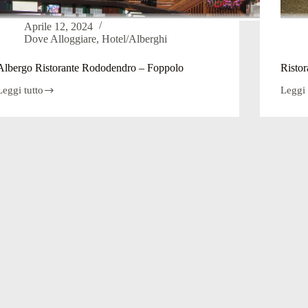
Aprile 12, 2024
Dove Alloggiare
,
Hotel/Alberghi
Albergo Ristorante Rododendro – Foppolo
Risto
Leggi tutto
Leggi 
Albergo
Ristor
Ristorante
Rodod
Rododendro
–
–
Foppo
Foppolo