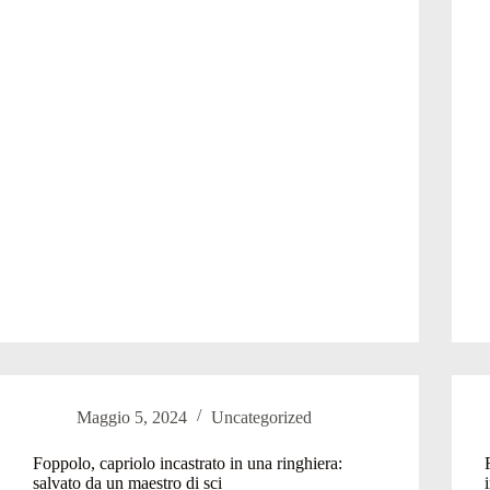
Mezza
s
pista
scivola
verso
la
a
Val
i
Carisole
Maggio 5, 2024
Uncategorized
Foppolo, capriolo incastrato in una ringhiera:
salvato da un maestro di sci