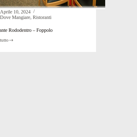
Aprile 10, 2024
Dove Mangiare
,
Ristoranti
rante Rododentro – Foppolo
tutto
ante
entro
lo