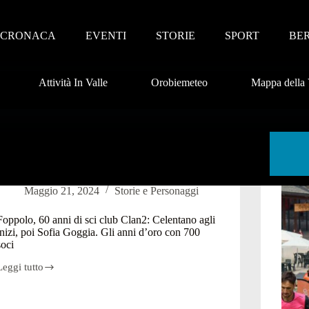
CRONACA
EVENTI
STORIE
SPORT
BE
Attività In Valle
Orobiemeteo
Mappa della 
Maggio 21, 2024
Storie e Personaggi
Foppolo, 60 anni di sci club Clan2: Celentano agli
inizi, poi Sofia Goggia. Gli anni d’oro con 700
soci
Leggi tutto
Foppolo,
60
anni
di