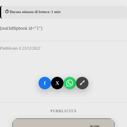
⏱️ Durata stimata di lettura: 1 min
[real3dflipbook id=”1″]
Pubblicato il 23/12/2022
f
X
🔗
PUBBLICITÀ