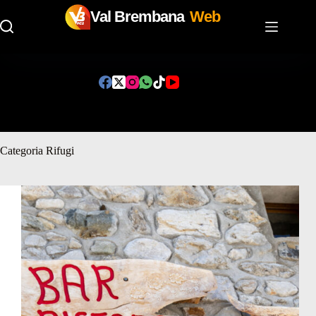
Val Brembana
Web
Salta
al
contenuto
Categoria
Rifugi