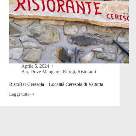
Aprile 5, 2024
Bar
,
Dove Mangiare
,
Rifugi
,
Ristoranti
RistoBar Ceresola – Località Ceresola di Valtorta
Leggi tutto
RistoBar
Ceresola
–
Località
Ceresola
di
Valtorta